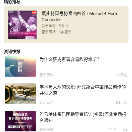
精彩推荐
2022第十届中国国际小号艺术周(深圳)暨全国小号展演
莫扎特圆号协奏曲四首 / Mozart 4 Horn
Concertos
音乐类型:
协奏曲
2024年达拉斯中美萨克斯艺术节: 跨文化交流新篇章
音乐风格:
古典音乐
资讯快报
为什么萨克斯管容易吹得难听？
管乐百科
19天前
学术与大众的交织: 萨克斯管中国作品创作的
共生之道
管乐百科
24天前
雅马哈体系乐团指导者培训(初级)河北专场报
名通知
管乐报道
2025-11-04