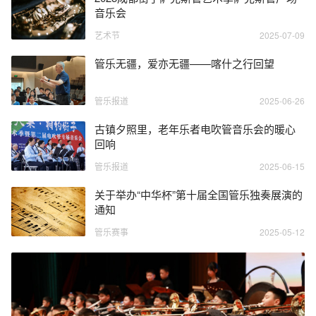
音乐会
艺术节
2025-07-09
管乐无疆，爱亦无疆——喀什之行回望
管乐报道
2025-06-26
古镇夕照里，老年乐者电吹管音乐会的暖心
回响
管乐报道
2025-06-15
关于举办“中华杯”第十届全国管乐独奏展演的
通知
管乐赛事
2025-05-12