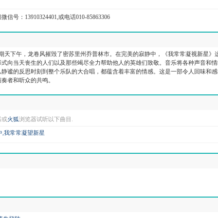
信号：13910324401,或电话010-85863306
个星期天下午，龙卷风摧毁了密苏里州乔普林市。在完美的寂静中，《我常常凝视新星》
形式向当天丧生的人们以及那些竭尽全力帮助他人的英雄们致敬。音乐将各种声音和情
从静谧的反思时刻到整个乐队的大合唱，都蕴含着丰富的情感。这是一部令人回味和感
演奏者和听众的共鸣。
器或
火狐
浏览器试听以下曲目.
中,我常常凝望新星