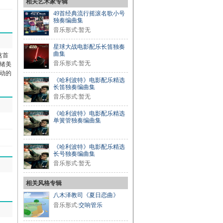
相关艺术家专辑
49首经典流行摇滚名歌小号
独奏编曲集
音乐形式:暂无
星球大战电影配乐长笛独奏
曲集
这首
音乐形式:暂无
绪美
动的
《哈利波特》电影配乐精选
长笛独奏编曲集
音乐形式:暂无
《哈利波特》电影配乐精选
单簧管独奏编曲集
《哈利波特》电影配乐精选
长号独奏编曲集
音乐形式:暂无
相关风格专辑
八木泽教司《夏日恋曲》
音乐形式:
交响管乐