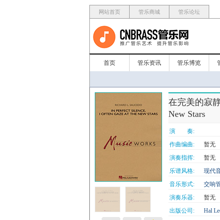
网站首页
管乐商城
管乐论坛
首页
管乐资讯
管乐博览
在完美的寂静中,我常
New Stars
演 奏:
作曲编曲:
暂无
演奏指挥:
暂无
乐谱风格:
现代
音乐形式:
交响
演奏乐器:
暂无
出版公司:
Hal Le