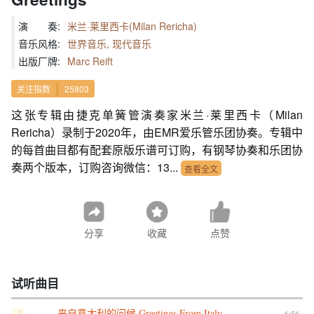
演 奏:
米兰·莱里西卡(Milan Rericha)
音乐风格:
世界音乐, 现代音乐
出版厂牌:
Marc Reift
关注指数
25803
这张专辑由捷克单簧管演奏家米兰·莱里西卡（Milan
Rericha）录制于2020年，由EMR爱乐管乐团协奏。专辑中
的每首曲目都有配套原版乐谱可订购，有钢琴协奏和乐团协
奏两个版本，订购咨询微信：13...
查看全文
分享
收藏
点赞
试听曲目
来自意大利的问候 Greetings From Italy
6:56