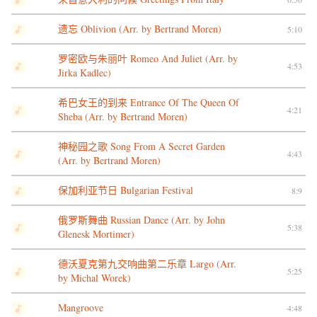
遗忘 Oblivion (Arr. by Bertrand Moren)
5:10
罗密欧与朱丽叶 Romeo And Juliet (Arr. by
4:53
Jirka Kadlec)
希巴女王的到来 Entrance Of The Queen Of
4:21
Sheba (Arr. by Bertrand Moren)
神秘园之歌 Song From A Secret Garden
4:43
(Arr. by Bertrand Moren)
保加利亚节日 Bulgarian Festival
8:9
俄罗斯舞曲 Russian Dance (Arr. by John
5:38
Glenesk Mortimer)
德沃夏克第九交响曲第二乐章 Largo (Arr.
5:25
by Michal Worek)
Mangroove
4:48