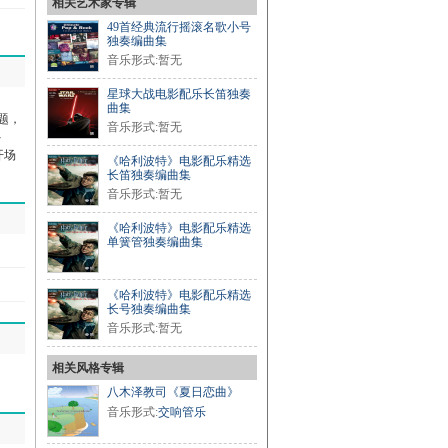
相关艺术家专辑
49首经典流行摇滚名歌小号
独奏编曲集
音乐形式:暂无
星球大战电影配乐长笛独奏
曲集
主题，
音乐形式:暂无
多
开场
《哈利波特》电影配乐精选
长笛独奏编曲集
音乐形式:暂无
《哈利波特》电影配乐精选
单簧管独奏编曲集
《哈利波特》电影配乐精选
长号独奏编曲集
音乐形式:暂无
相关风格专辑
八木泽教司《夏日恋曲》
音乐形式:
交响管乐