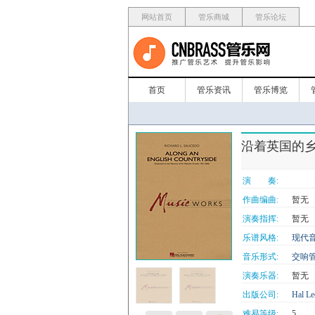
网站首页
管乐商城
管乐论坛
首页
管乐资讯
管乐博览
沿着英国的乡村/Al
演 奏:
作曲编曲:
暂无
演奏指挥:
暂无
乐谱风格:
现代
音乐形式:
交响
演奏乐器:
暂无
出版公司:
Hal Le
难易等级:
5