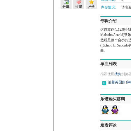
库存情况:
请客服微
专辑介绍
这首杰作以12/8
Malcolm Ar
然后是整个合奏的适
(Richard L
曲。
单曲列表
推荐使用
搜狗
浏览
沿着英国的乡村 Alon
乐谱购买咨询
发表评论