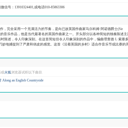
信号：13910324401,或电话010-85863306
拍创作，完全采用一个充满活力的节奏，是向已故英国作曲家马尔科姆·阿诺德爵士(Sir
nold)致敬的音乐作品，他是当代最著名的英国作曲家之一。开头部分以各种简短的独奏陈述
时陈述，令人印象深刻。在这首简短但令人印象深刻的作品中，编曲理查德·L·索塞
. Saucedo)巧妙地捕捉到了严肃和俏皮的感觉。这首《沿着英国的乡村》适合作音乐节或比赛的
器或
火狐
浏览器试听以下曲目.
g an English Countryside