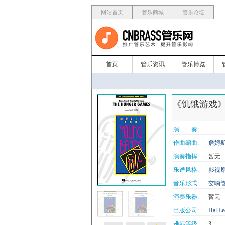
网站首页
管乐商城
管乐论坛
首页
管乐资讯
管乐博览
《饥饿游戏》电影原声
演 奏:
作曲编曲:
詹姆斯
演奏指挥:
暂无
乐谱风格:
影视
音乐形式:
交响
演奏乐器:
暂无
出版公司:
Hal Le
难易等级:
3