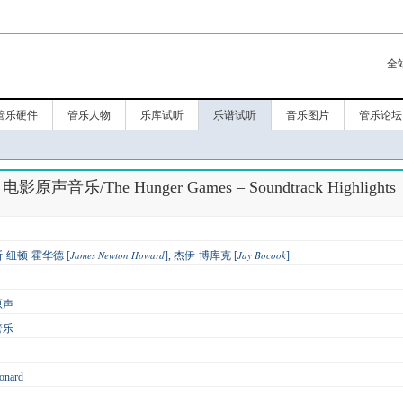
全
管乐硬件
管乐人物
乐库试听
乐谱试听
音乐图片
管乐论坛
音乐/The Hunger Games – Soundtrack Highlights
James Newton Howard
Jay Bocook
·纽顿·霍华德 [
]
,
杰伊·博库克 [
]
原声
管乐
onard