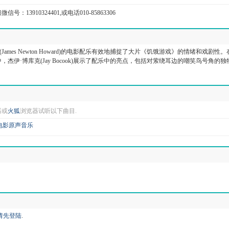
信号：13910324401,或电话010-85863306
James Newton Howard)的电影配乐有效地捕捉了大片《饥饿游戏》的情绪和戏剧性。
杰伊·博库克(Jay Bocook)展示了配乐中的亮点，包括对萦绕耳边的嘲笑鸟号角的独
器或
火狐
浏览器试听以下曲目.
电影原声音乐
请先登陆
.