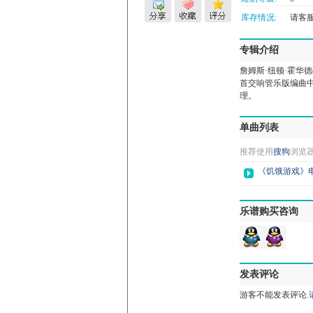
库存情况:
请客服微
专辑介绍
詹姆斯·纽顿·霍华德(
首交响管乐版编曲中，
理。
单曲列表
推荐使用
搜狗
浏览
《饥饿游戏》
乐谱购买咨询
发表评论
游客不能发表评论.