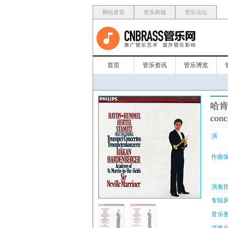
网站首页
管乐商城
管乐论坛
首页
管乐资讯
管乐博览
哈肯·
conc
演 
作曲编
演奏指
专辑风
音乐形