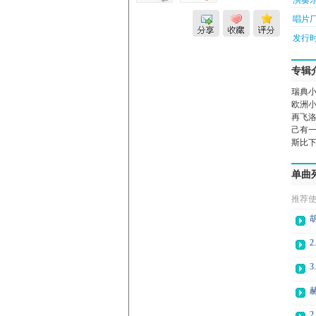
演奏乐
唱片厂
发行时
专辑
瑞典小
欧洲
再飞
己有
斯比下
单曲
推荐
胡
2
3
赫
2