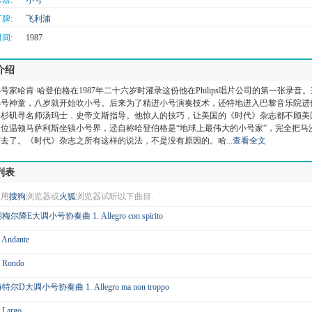
器:
小号
牌:
飞利浦
间:
1987
介绍
号家哈肯·哈登伯格在1987年二十六岁时灌录这份他在Philips唱片公司的第一张录音
小号神童，八岁就开始吹小号。后来为了精进小号演奏技术，还特地进入巴黎音乐院进
洛杉矶寻名师汤玛士．史帝文斯指导。他惊人的技巧，让美国的《时代》杂志都不顾美
一位温顿马萨利斯坐镇小号界，迳自称哈登伯格是“地球上最伟大的小号家”，完全把马
去了。《时代》杂志之所有这样的说法，不是没有原因的。哈...
查看全文
列表
使用
搜狗
浏览器或
火狐
浏览器试听以下曲目.
梅尔降E大调小号协奏曲 1. Allegro con spirito
. Andante
. Rondo
特尔D大调小号协奏曲 1. Allegro ma non troppo
. Largo