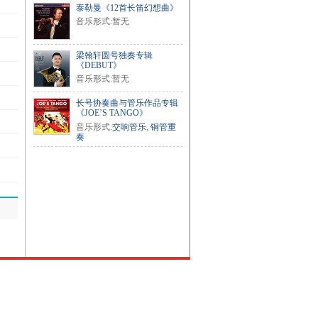
泰勒曼《12首长笛幻想曲》
音乐形式:暂无
梁翰轩圆号独奏专辑
《DEBUT》
音乐形式:暂无
长号协奏曲与管乐作品专辑
《JOE’S TANGO》
音乐形式:
交响管乐
,
铜管重
奏