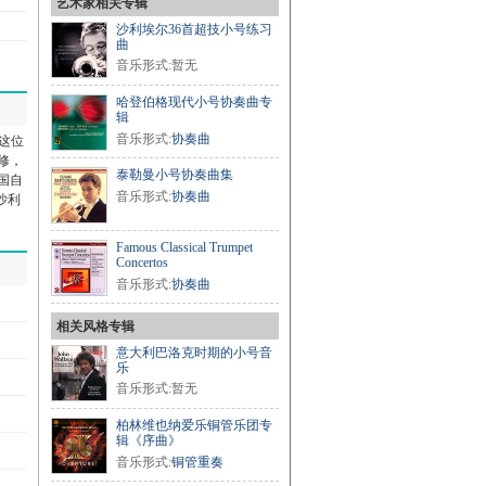
艺术家相关专辑
沙利埃尔36首超技小号练习
曲
音乐形式:暂无
哈登伯格现代小号协奏曲专
辑
音乐形式:
协奏曲
。这位
修，
泰勒曼小号协奏曲集
国自
音乐形式:
协奏曲
沙利
Famous Classical Trumpet
Concertos
音乐形式:
协奏曲
相关风格专辑
意大利巴洛克时期的小号音
乐
音乐形式:暂无
柏林维也纳爱乐铜管乐团专
辑《序曲》
音乐形式:
铜管重奏