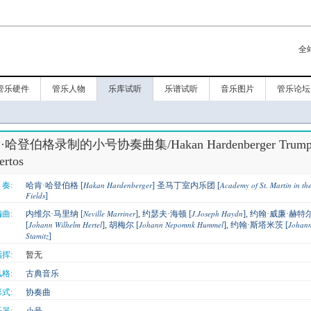
全
管乐硬件
管乐人物
乐库试听
乐谱试听
音乐图片
管乐论坛
哈登伯格录制的小号协奏曲集/Hakan Hardenberger Trump
ertos
Hakan Hardenberger
Academy of St. Martin in th
奏:
哈肯·哈登伯格 [
]
圣马丁室内乐团 [
Fields
]
Neville Marriner
J.Joseph Haydn
曲:
内维尔·马里纳 [
]
,
约瑟夫·海顿 [
]
,
约翰·威廉·赫特
Johann Wilhelm Hertel
Johann Nepomnk Hummel
Johan
[
]
,
胡梅尔 [
]
,
约翰·斯塔米茨 [
Stamitz
]
挥:
暂无
格:
古典音乐
式:
协奏曲