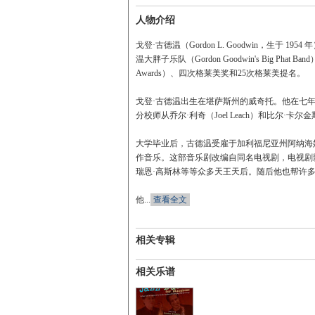
人物介绍
戈登·古德温（Gordon L. Goodwin，生
温大胖子乐队（Gordon Goodwin's Big Ph
Awards）、四次格莱美奖和25次格莱美提名。
戈登·古德温出生在堪萨斯州的威奇托。他在七年级
分校师从乔尔·利奇（Joel Leach）和比尔·卡尔金斯
大学毕业后，古德温受雇于加利福尼亚州阿纳海
作音乐。这部音乐剧改编自同名电视剧，电视剧
瑞恩·高斯林等等众多天王天后。随后他也帮许
他...
查看全文
相关专辑
相关乐谱