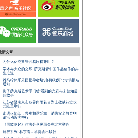
最新文章
为什么萨克斯管容易吹得难听？
学术与大众的交织: 萨克斯管中国作品创作的共
生之道
雅马哈体系乐团指导者培训(初级)河北专场报名
通知
街子萨克斯艺术季:你所看到的光彩与未曾知道
的故事
江苏省暨南京市各界向雨花台烈士敬献花篮仪
式隆重举行
走进火焰蓝，共奏和谐乐章—消防安全教育联
谊活动圆满举行
《国歌响起》作者分享见面会在北京举办
路径系列: 林宗春 – 睿得舍出版社