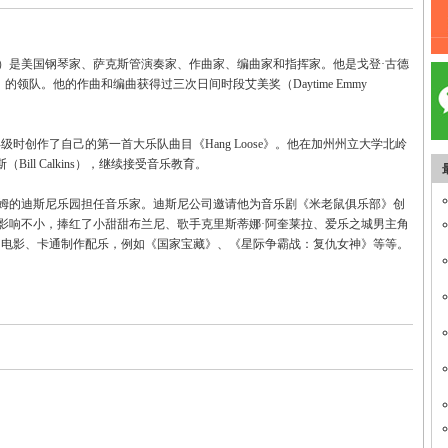
于 1954 年）是美国钢琴家、萨克斯管演奏家、作曲家、编曲家和指挥家。他是戈登·古德
at Band）的领队。他的作曲和编曲获得过三次日间时段艾美奖（Daytime Emmy
时创作了自己的第一首大乐队曲目《Hang Loose》。他在加州州立大学北岭
（Bill Calkins），继续接受音乐教育。
姆的迪斯尼乐园担任音乐家。迪斯尼公司邀请他为音乐剧《米老鼠俱乐部》创
影响不小，捧红了小甜甜布兰尼、歌手克里斯蒂娜·阿奎莱拉、爱乐之城男主角
多电影、卡通制作配乐，例如《国家宝藏》、《星际争霸战：复仇女神》等等。