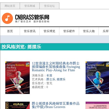
网站首页
管乐商城
管乐论坛
首页
管乐资讯
管乐博览
管乐硬件
管乐人物
乐库
按风格浏览: 摇摆乐
12首浪漫主义时期经典名作爵士
摇摆编曲长笛独奏曲集/Swinging
Romantic Play-Along for Flute
演奏乐器：
长笛
艺术风格：
爵士乐
,
摇摆乐
音乐形式：暂无
难易程度：0
爵士摇摆多风格铜管五重奏作品
集(中级)/Brass Grooves