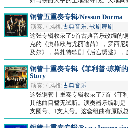
妇与铁路大亨的土地抢夺战。天地间狂沙
铜管五重奏专辑/Nessun Dorma
演奏: / 风格:
古典音乐
,
歌剧舞剧
这张专辑收录了9首古典音乐改编的
克的《奥菲欧与尤丽迪茜》，罗西尼
及尔》，莫扎特歌剧《后宫诱逃》，威尔
铜管十重奏专辑《菲利普·琼斯的故事》/
Story
演奏: / 风格:
古典音乐
这张铜管十重奏专辑收录了7首《菲利
其他曲目暂无试听。演奏器乐编制是：
支圆号、1支大号。这套组曲有原版总分
铜管十重奏专辑/Brass Impressio