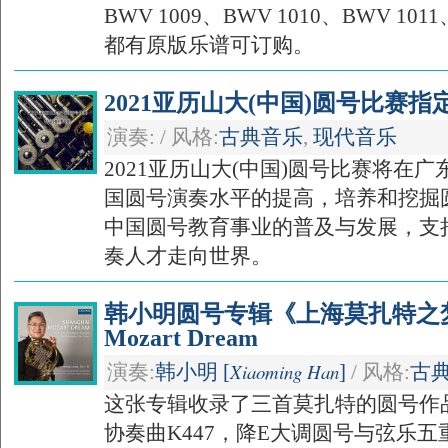
BWV 1009、BWV 1010、BWV 10
都有原版乐谱可订购。
2021亚历山大(中国)圆号比赛
演奏: / 风格:
古典音乐
,
现代音乐
2021亚历山大(中国)圆号比赛将在
国圆号演奏水平的提高，培养和挖掘
中国圆号教育事业的普及与发展，支
奏人才走向世界。
韩小明圆号专辑《上海莫扎特之梦》/
Mozart Dream
Xiaoming Han
演奏:
韩小明 [
]
/ 风格:
古
这张专辑收录了三首莫扎特的圆号作
协奏曲K447，降E大调圆号与弦乐五