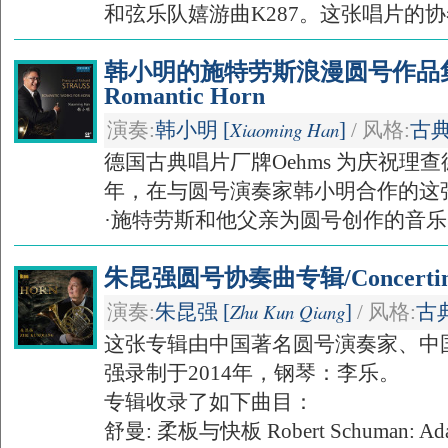
和弦乐队嬉游曲K287。这张唱片的协奏
韩小明的施特劳斯浪漫圆号作品集/Wo
Romantic Horn
Xiaoming Han
演奏:
韩小明 [
]
/ 风格:
古
德国古典唱片厂牌Oehms 为庆祝理查
年，在与圆号演奏家韩小明合作的这
·施特劳斯和他父亲为圆号创作的音乐。弗
朱昆强圆号协奏曲专辑/Concertino 
Zhu Kun Qiang
演奏:
朱昆强 [
]
/ 风格:
古
这张专辑由中国著名圆号演奏家、中
强录制于2014年，钢琴：李乐。
专辑收录了如下曲目：
舒曼: 柔板与快板 Robert Schuman: Adagi