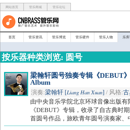
网站首页
管乐商城
管乐论坛
首页
管乐资讯
管乐博览
管乐硬件
管乐人物
乐库
按乐器种类浏览: 圆号
梁翰轩圆号独奏专辑《DEBUT》/DEB
Album
Liang Han Xuan
演奏:
梁翰轩 [
]
/ 风格:
古
由中央音乐学院北京环球音像出版有
《DEBUT》专辑，收录了自古典时
首圆号作品，旅欧青年圆号演奏家、中