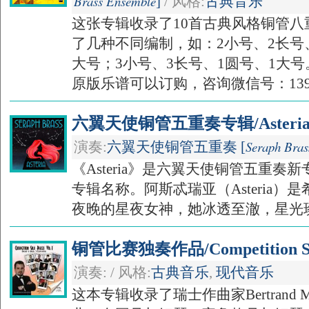
Brass Ensemble
]
/ 风格:
古典音乐
这张专辑收录了10首古典风格铜管
了几种不同编制，如：2小号、2长号
大号；3小号、3长号、1圆号、1大
原版乐谱可以订购，咨询微信号：13910
六翼天使铜管五重奏专辑/Asteria - S
Seraph Bras
演奏:
六翼天使铜管五重奏 [
《Asteria》是六翼天使铜管五重
专辑名称。阿斯忒瑞亚（Asteria
夜晚的星夜女神，她冰透至澈，星光璨然
铜管比赛独奏作品/Competition Sol
演奏: / 风格:
古典音乐
,
现代音乐
这本专辑收录了瑞士作曲家Bertrand 