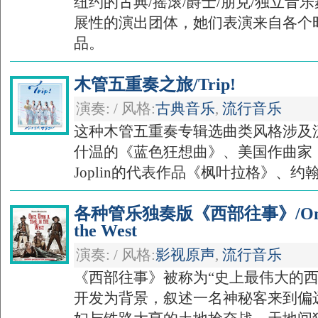
纽约的古典/摇滚/爵士/朋克/独立音
展性的演出团体，她们表演来自各个
品。
木管五重奏之旅/Trip!
演奏: / 风格:
古典音乐
,
流行音乐
这种木管五重奏专辑选曲类风格涉及
什温的《蓝色狂想曲》、美国作曲家（拉
Joplin的代表作品《枫叶拉格》、约翰·
各种管乐独奏版《西部往事》/Once Up
the West
演奏: / 风格:
影视原声
,
流行音乐
《西部往事》被称为“史上最伟大的西
开发为背景，叙述一名神秘客来到偏