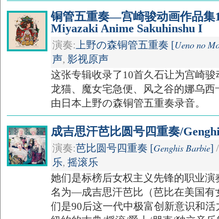
铜管五重奏—宫崎骏动画作品集1/Brass
Miyazaki Anime Sakuhinshu I
Ueno no Mo
演奏:
上野の森铜管五重奏 [
声
,
影视原声
这张专辑收录了10首久石让为宫崎
龙猫、魔女宅急便、风之谷的娜乌西
由日本上野の森铜管五重奏录音。
成吉思汗芭比圆号四重奏/Genghis 
Genghis Barbie
演奏:
芭比圆号四重奏 [
]
乐
,
摇滚乐
她们是标榜后女权主义先锋的职业演
名为—成吉思汗芭比（芭比在美国有
们是90后这一代中极富创新意识和