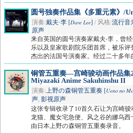
圆号独奏作品集《多重元素》/Under T
Dave Lee
演奏:
戴夫·李 [
]
/ 风格:
流行音
原声
来自英国的圆号演奏家戴夫‧李，曾
乐以及皇家歌剧院乐团首席，被乐评
杰出的法国号演奏家。经过二十多年的古
铜管五重奏—宫崎骏动画作品集2/Brass
Miyazaki Anime Sakuhinshu II
Ueno no Mo
演奏:
上野の森铜管五重奏 [
声
,
影视原声
这张专辑收录了10首久石让为宫崎
龙猫、魔女宅急便、风之谷的娜乌西
由日本上野の森铜管五重奏录音。