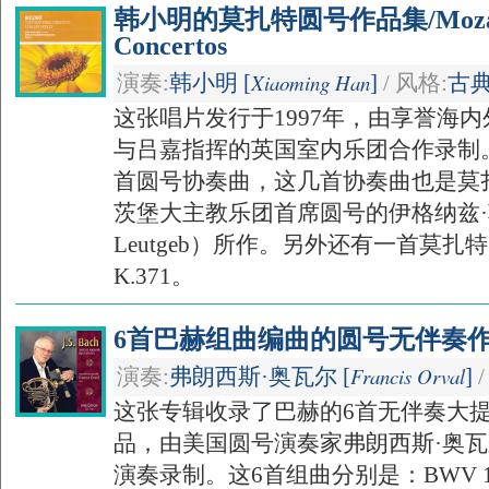
韩小明的莫扎特圆号作品集/Mozart: 
Concertos
Xiaoming Han
演奏:
韩小明 [
]
/ 风格:
古
这张唱片发行于1997年，由享誉海
与吕嘉指挥的英国室内乐团合作录制
首圆号协奏曲，这几首协奏曲也是莫
茨堡大主教乐团首席圆号的伊格纳兹·勒
Leutgeb）所作。另外还有一首莫
K.371。
6首巴赫组曲编曲的圆号无伴奏作品/6
Francis Orval
演奏:
弗朗西斯·奥瓦尔 [
]
/
这张专辑收录了巴赫的6首无伴奏大
品，由美国圆号演奏家弗朗西斯·奥瓦尔(Fra
演奏录制。这6首组曲分别是：BWV 100