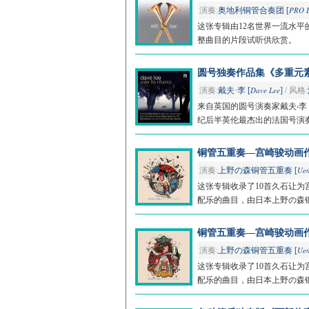
PRO 
演奏:
奥地利铜管合奏团 [
这张专辑由12名世界一流水
整曲目的片段试听供欣赏。
圆号独奏作品集《多重元素》/Und
Dave Lee
演奏:
戴夫·李 [
]
/ 风格:
来自英国的圆号演奏家戴夫‧
纪后半英伦最杰出的法国号演奏
铜管五重奏—宫崎骏动画作品集2/Bra
Uen
演奏:
上野の森铜管五重奏 [
这张专辑收录了10首久石让
配乐的曲目，由日本上野の森
铜管五重奏—宫崎骏动画作品集1/Bra
Uen
演奏:
上野の森铜管五重奏 [
这张专辑收录了10首久石让
配乐的曲目，由日本上野の森