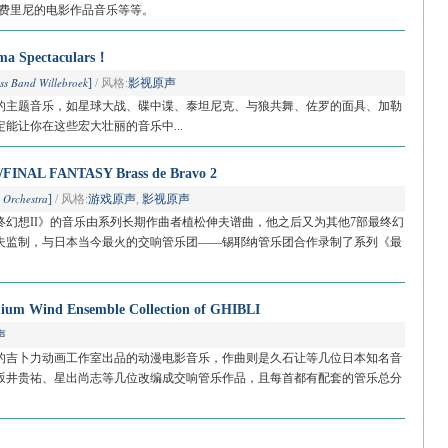
·费里尼的电影作品音乐等等。
Spectaculars！
ss Band Willebroek
]
/ 风格:
影视原声
影的主题音乐，如星球大战、碟中谍、泰坦尼克、与狼共舞、佐罗的面具、加勒
定能让你在这些宏大壮丽的音乐中...
 FANTASY Brass de Bravo 2
 Orchestra
]
/ 风格:
游戏原声
,
影视原声
幻想II》的音乐由系列长期作曲者植松伸夫谱曲，他之后又为其他7部最终幻
夫监制，与日本当今最火的交响管乐团——锡耶纳管乐团合作录制了系列《最
ind Ensemble Collection of GHIBLI
声
的吉卜力动画工作室出品的动漫电影音乐，作曲则是久石让等几位日本知名音
坂井贵祐、星出尚志等几位改编成交响管乐作品，且每首都有配套的管乐总分