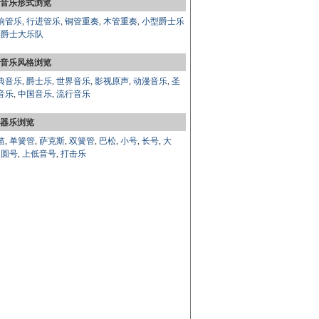
音乐形式浏览
响管乐
,
行进管乐
,
铜管重奏
,
木管重奏
,
小型爵士乐
,
爵士大乐队
音乐风格浏览
典音乐
,
爵士乐
,
世界音乐
,
影视原声
,
动漫音乐
,
圣
音乐
,
中国音乐
,
流行音乐
器乐浏览
笛
,
单簧管
,
萨克斯
,
双簧管
,
巴松
,
小号
,
长号
,
大
,
圆号
,
上低音号
,
打击乐