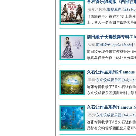
各种管乐独奏版《西部往事》/Once
演奏: / 风格:
影视原声
,
流行音
《西部往事》被称为“史上最
上，卷入一名寡妇与铁路大亨的
前田綾子长笛独奏专辑/Che
Ayako Maeda
演奏:
前田綾子 [
]
/
前田綾子现任东京佼成管乐团长
家真岛俊夫合作（此处只分享专
久石让作品系列2/Famous Music
Tokyo Ko
演奏:
东京佼成管乐团 [
这张专辑收录了7首久石让作曲
东京佼成管乐团演奏录制，每
久石让作品系列/Famous Music 
Tokyo Ko
演奏:
东京佼成管乐团 [
这张专辑收录了8首久石让作
品都有交响管乐团配套乐谱可