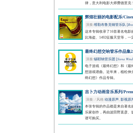
律，意大利电影大师费德里克
辉煌壮丽的电影配乐/Cinema 
Bra
演奏:
维勒布鲁克铜管乐队 [
这本专辑收录了16首著名电
比海盗、1492征服天堂等，一
最终幻想交响管乐作品集2/FINAL
Siena Wind
演奏:
锡耶纳管乐团 [
电子游戏《最终幻想》和《最终
想游戏谱曲。近年来，植松伸
终幻想》作品专辑。
吉卜力动画音乐系列/Premium W
演奏: / 风格:
动漫原声
,
影视原
本张专辑的作品都是来自著名
乐家创作，再由波田野直彦、
谱可购买。