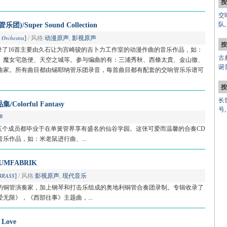
按
交
队
Super Sound Collection
 Orchestra
]
/ 风格:
动漫原声
,
影视原声
按
录了16首主要由久石让为宫崎骏的吉卜力工作室的动漫作曲的音乐作品，如：
古
、魔女宅急便、天空之城等。参与编曲的有：三浦秀秋、西條太貴、金山徹、
诞
曲家。所有曲目都由锡耶纳管乐团录音，每首曲目都有配套的交响管乐乐谱可
按
长
lorful Fantasy
号
声
五个成员都毕业于在单簧管界享有盛名的仙谷学园。这张可爱而温馨的合奏CD
乐作品，如：米老鼠进行曲、...
MFABRIK
BRASS
]
/ 风格:
影视原声
,
现代音乐
平的铜管演奏家，加上钢琴和打击乐组成的奥地利铜管合奏团录制。专辑收录了
无限》，《西部往事》主题曲，...
Love