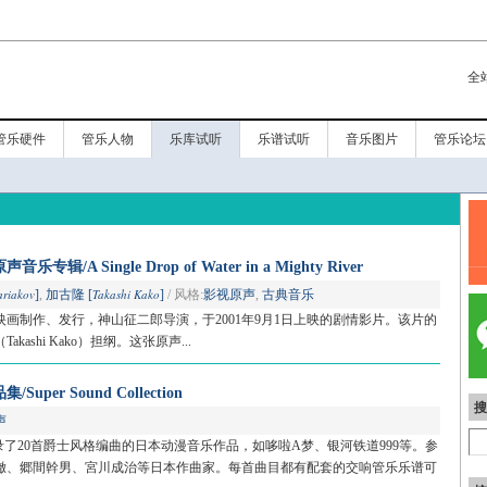
全
管乐硬件
管乐人物
乐库试听
乐谱试听
音乐图片
管乐论坛
A Single Drop of Water in a Mighty River
ariakov
Takashi Kako
]
,
加古隆 [
]
/ 风格:
影视原声
,
古典音乐
画制作、发行，神山征二郎导演，于2001年9月1日上映的剧情影片。该片的
ashi Kako）担纲。这张原声...
er Sound Collection
搜
声
录了20首爵士风格编曲的日本动漫音乐作品，如哆啦A梦、银河铁道999等。参
徹、郷間幹男、宮川成治等日本作曲家。每首曲目都有配套的交响管乐乐谱可