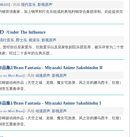
BRASS
]
/ 风格:
现代音乐
,
影视原声
平的铜管演奏家，加上钢琴和打击乐组成的奥地利铜管合奏团录制。此处提供完
er The Influence
流行音乐
,
爵士乐
,
摇滚乐
,
影视原声
李，曾经担任皇家爱乐、伦敦爱乐以及皇家歌剧院乐团首席，被乐评誉为二十世
家。经过二十多年的古典乐团...
ss Fantasia - Miyazaki Anime Sakuhinshu II
o no Mori Brass
]
/ 风格:
动漫原声
,
影视原声
为宫崎骏动画作品（天空之城、龙猫、魔女宅急便、风之谷的娜乌西卡、红猪）
铜管五重奏录音。
ss Fantasia - Miyazaki Anime Sakuhinshu I
o no Mori Brass
]
/ 风格:
动漫原声
,
影视原声
为宫崎骏动画作品（天空之城、龙猫、魔女宅急便、风之谷的娜乌西卡、红猪）
铜管五重奏录音。