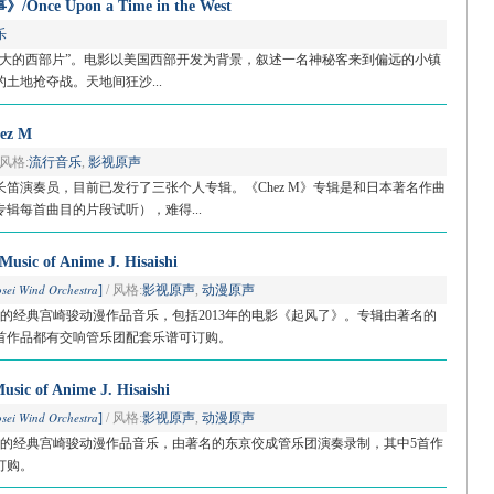
 Upon a Time in the West
乐
伟大的西部片”。电影以美国西部开发为背景，叙述一名神秘客来到偏远的小镇
土地抢夺战。天地间狂沙...
z M
 风格:
流行音乐
,
影视原声
笛演奏员，目前已发行了三张个人专辑。《Chez M》专辑是和日本著名作曲
辑每首曲目的片段试听），难得...
 of Anime J. Hisaishi
sei Wind Orchestra
]
/ 风格:
影视原声
,
动漫原声
的经典宫崎骏动漫作品音乐，包括2013年的电影《起风了》。专辑由著名的
首作品都有交响管乐团配套乐谱可订购。
of Anime J. Hisaishi
sei Wind Orchestra
]
/ 风格:
影视原声
,
动漫原声
曲的经典宫崎骏动漫作品音乐，由著名的东京佼成管乐团演奏录制，其中5首作
订购。