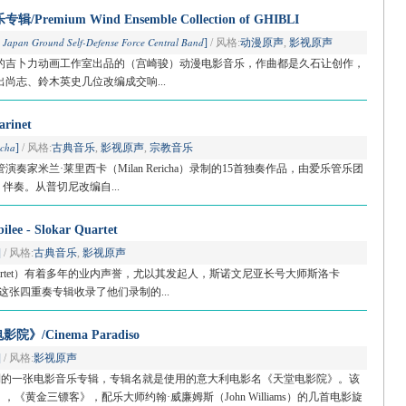
mium Wind Ensemble Collection of GHIBLI
 Japan Ground Self-Defense Force Central Band
]
/ 风格:
动漫原声
,
影视原声
的吉卜力动画工作室出品的（宫崎骏）动漫电影音乐，作曲都是久石让创作，
尚志、鈴木英史几位改编成交响...
rinet
icha
]
/ 风格:
古典音乐
,
影视原声
,
宗教音乐
家米兰·莱里西卡（Milan Rericha）录制的15首独奏作品，由爱乐管乐团
estra）伴奏。从普切尼改编自...
- Slokar Quartet
]
/ 风格:
古典音乐
,
影视原声
 Quartet）有着多年的业内声誉，尤以其发起人，斯诺文尼亚长号大师斯洛卡
名乐坛。这张四重奏专辑收录了他们录制的...
》/Cinema Paradiso
]
/ 风格:
影视原声
4年录制的一张电影音乐专辑，专辑名就是使用的意大利电影名《天堂电影院》。该
，《黄金三镖客》，配乐大师约翰·威廉姆斯（John Williams）的几首电影旋