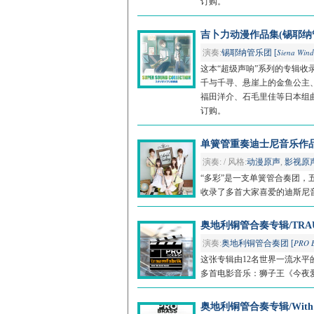
订购。
吉卜力动漫作品集(锡耶纳管乐团)/
Siena Wind
演奏:
锡耶纳管乐团 [
这本“超级声响”系列的专辑收
千与千寻、悬崖上的金鱼公主
福田洋介、石毛里佳等日本组
订购。
单簧管重奏迪士尼音乐作品集/Co
演奏: / 风格:
动漫原声
,
影视原
“多彩”是一支单簧管合奏团，
收录了多首大家喜爱的迪斯尼音
奥地利铜管合奏专辑/TRAU
PRO 
演奏:
奥地利铜管合奏团 [
这张专辑由12名世界一流水
多首电影音乐：狮子王《今夜爱
奥地利铜管合奏专辑/With 