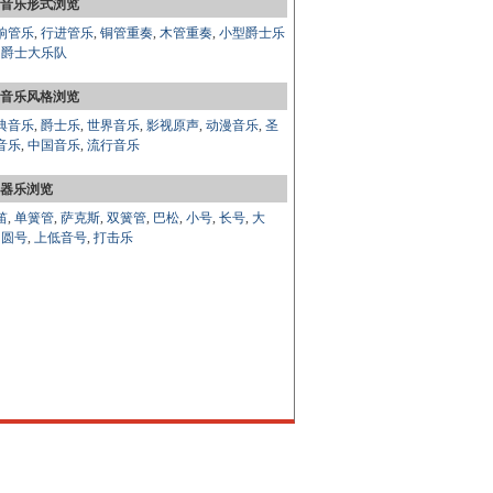
音乐形式浏览
响管乐
,
行进管乐
,
铜管重奏
,
木管重奏
,
小型爵士乐
,
爵士大乐队
音乐风格浏览
典音乐
,
爵士乐
,
世界音乐
,
影视原声
,
动漫音乐
,
圣
音乐
,
中国音乐
,
流行音乐
器乐浏览
笛
,
单簧管
,
萨克斯
,
双簧管
,
巴松
,
小号
,
长号
,
大
,
圆号
,
上低音号
,
打击乐