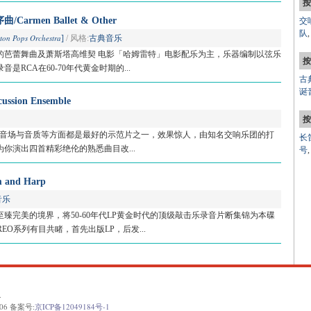
按
men Ballet & Other
交
队
ton Pops Orchestra
]
/ 风格:
古典音乐
的芭蕾舞曲及萧斯塔高维契 电影「哈姆雷特」电影配乐为主，乐器编制以弦乐
按
是RCA在60-70年代黄金时期的...
古
诞
ussion Ensemble
按
、音场与音质等方面都是最好的示范片之一，效果惊人，由知名交响乐团的打
长
你演出四首精彩绝伦的熟悉曲目改...
号
m and Harp
音乐
臻完美的境界，将50-60年代LP黄金时代的顶级敲击乐录音片断集锦为本碟
TEREO系列有目共睹，首先出版LP，后发...
.
06 备案号:
京ICP备12049184号-1