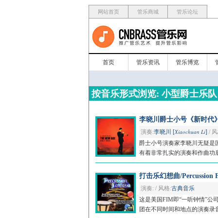
网站首页
管乐商城
管乐论坛
首页
管乐资讯
管乐博览
按音乐形式浏览: 小型爵士乐队
李晓川爵士小号《新时代》/Th
Xiaochuan Li
演奏:
李晓川 [
]
/ 风
爵士小号演奏家李晓川无疑是
有着非常扎实的演奏和作曲功底，而在
打击乐幻想曲/Percussion Fa
演奏: / 风格:
古典音乐
这是美国FIM即“一听钟情”
团在不同时间和地点的演奏录音，