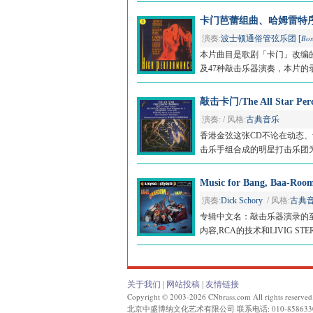
卡门芭蕾组曲、哈姆雷特序曲/Car
Bos
演奏:
波士顿通俗管弦乐团 [
本片曲目是歌剧「卡门」改编
及47种敲击乐器演奏，本片的录音
敲击卡门/The All Star Perc
演奏: / 风格:
古典音乐
香港金弦这张CD不论在动态
击乐手组合成的明星打击乐团为
Music for Bang, Baa-Roo
演奏:
Dick Schory
/ 风格:
古典
专辑中文名：敲击乐器演录的至
内容,RCA的技术和LIVIG S
关于我们
|
网站投稿
|
友情链接
Copyright © 2003-2026 CNbrass.com All rights reserved
北京中盛博纳文化艺术有限公司 联系电话: 010-858633