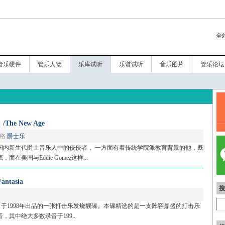
全
管乐硬件
管乐人物
乐库试听
乐谱试听
音乐图片
管乐论坛
e New Age
格:
爵士乐
国内新生代爵士音乐人中的佼佼者， 一方面有着传统学院派教育背景的他，既
美国与Eddie Gomez这样...
ntasia
搜
公司于1998年出品的一张打击乐发烧靓碟。本碟精选的是一支阵容鼎盛的打击乐
其中绝大多数录音于199...