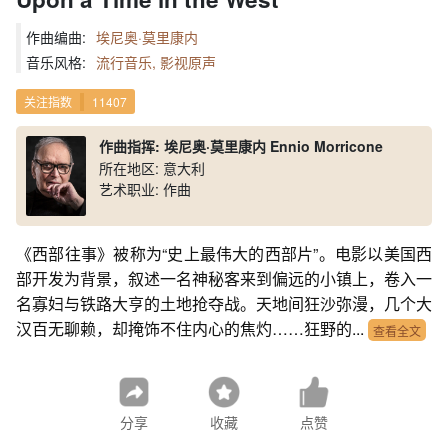
作曲编曲:
埃尼奥·莫里康内
音乐风格:
流行音乐, 影视原声
关注指数
11407
作曲指挥: 埃尼奥·莫里康内 Ennio Morricone
所在地区: 意大利
艺术职业: 作曲
《西部往事》被称为“史上最伟大的西部片”。电影以美国西
部开发为背景，叙述一名神秘客来到偏远的小镇上，卷入一
名寡妇与铁路大亨的土地抢夺战。天地间狂沙弥漫，几个大
汉百无聊赖，却掩饰不住内心的焦灼……狂野的...
查看全文
分享
收藏
点赞