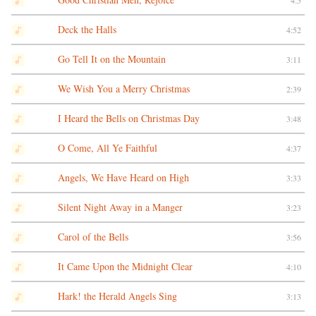
4:5
Deck the Halls
4:52
Go Tell It on the Mountain
3:11
We Wish You a Merry Christmas
2:39
I Heard the Bells on Christmas Day
3:48
O Come, All Ye Faithful
4:37
Angels, We Have Heard on High
3:33
Silent Night Away in a Manger
3:23
Carol of the Bells
3:56
It Came Upon the Midnight Clear
4:10
Hark! the Herald Angels Sing
3:13