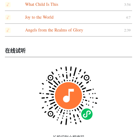
What Child Is This
3:54
Joy to the World
4:7
Angels from the Realms of Glory
2:39
在线试听
长按识别小程序码