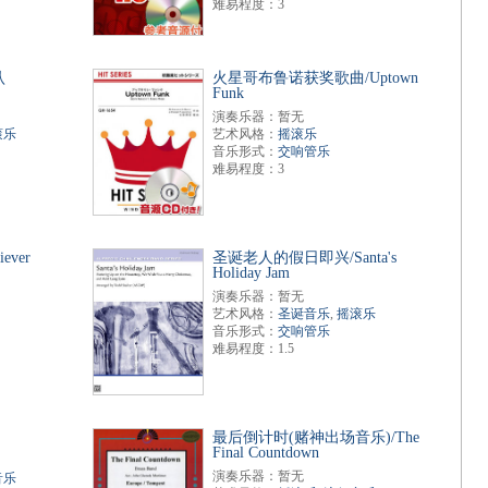
难易程度：3
认
火星哥布鲁诺获奖歌曲/Uptown
Funk
演奏乐器：暂无
滚乐
艺术风格：
摇滚乐
音乐形式：
交响管乐
难易程度：3
ver
圣诞老人的假日即兴/Santa's
Holiday Jam
演奏乐器：暂无
艺术风格：
圣诞音乐
,
摇滚乐
音乐形式：
交响管乐
难易程度：1.5
最后倒计时(赌神出场音乐)/The
Final Countdown
演奏乐器：暂无
音乐