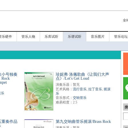
全
管乐硬件
管乐人物
乐库试听
乐谱试听
音乐图片
管乐论坛
歌小号独奏
珍妮弗·洛佩歌曲《让我们大声
 Rock
点》/Let's Get Loud
mpet
演奏乐器：暂无
艺术风格：
流行音乐
,
拉丁音乐
,
摇滚
滚乐
乐
音乐形式：
交响管乐
难易程度：2.5
搜
五重奏作品
第九交响曲管乐摇滚/Brass Rock
s
演奏乐器：暂无