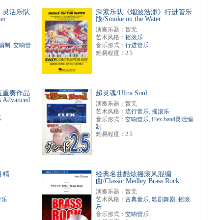
》灵活乐队
深紫乐队《烟波浩渺》行进管乐
er
版/Smoke on the Water
演奏乐器：暂无
艺术风格：
摇滚乐
活编制
,
交响管
音乐形式：
行进管乐
难易程度：2.5
五重奏作品
超灵魂/Ultra Soul
 Advanced
演奏乐器：暂无
艺术风格：
流行音乐
,
摇滚乐
乐
音乐形式：
交响管乐
,
Flex-band灵活编
制
难易程度：2.5
目精
经典名曲酷炫摇滚风混编
曲/Classic Medley Brass Rock
演奏乐器：暂无
音乐
艺术风格：
古典音乐
,
歌剧舞剧
,
摇滚
乐
音乐形式：
交响管乐