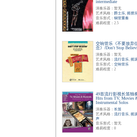
intermediate
演奏乐器：暂无
艺术风格：
爵士乐
,
摇摆
音乐形式：
铜管重奏
难易程度：2.5
交响管乐《不要放弃
念》/Don't Stop Believ
演奏乐器：暂无
艺术风格：
流行音乐
,
摇
音乐形式：
交响管乐
难易程度：2
49首流行影视长笛独奏
Hits from TV, Movies 
Instrumental Solos
演奏乐器：
长笛
艺术风格：
流行音乐
,
摇
声
音乐形式：暂无
难易程度：0