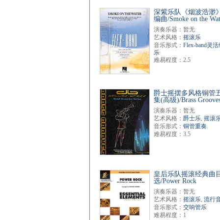
深紫乐队《烟波浩渺
编曲/Smoke on the Wat
演奏乐器：暂无
艺术风格：
摇滚乐
音乐形式：
Flex-band灵
乐
难易程度：2.5
爵士摇摆多风格铜管
集(高级)/Brass Grooves
演奏乐器：暂无
艺术风格：
爵士乐
,
摇滚
音乐形式：
铜管重奏
难易程度：3.5
皇后乐队摇滚经典曲
选/Power Rock
演奏乐器：暂无
艺术风格：
摇滚乐
,
流行
音乐形式：
交响管乐
难易程度：1