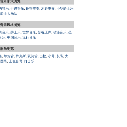
音乐形式浏览
响管乐
,
行进管乐
,
铜管重奏
,
木管重奏
,
小型爵士乐
,
爵士大乐队
音乐风格浏览
典音乐
,
爵士乐
,
世界音乐
,
影视原声
,
动漫音乐
,
圣
音乐
,
中国音乐
,
流行音乐
器乐浏览
笛
,
单簧管
,
萨克斯
,
双簧管
,
巴松
,
小号
,
长号
,
大
,
圆号
,
上低音号
,
打击乐