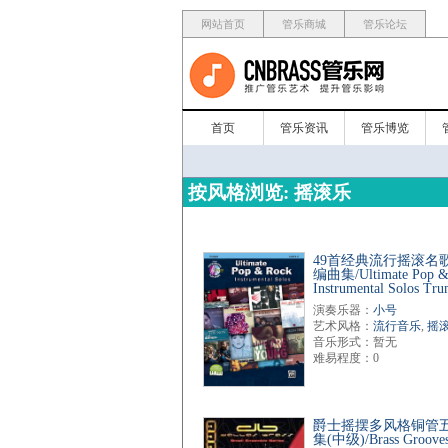
网站首页
管乐商城
管乐论坛
首页
管乐资讯
管乐博览
按风格浏览: 摇滚乐
49首经典流行摇滚名
编曲集/Ultimate Pop &
Instrumental Solos Tru
演奏乐器：
小号
艺术风格：
流行音乐
,
摇
音乐形式：暂无
难易程度：0
爵士摇摆多风格铜管
集(中级)/Brass Groove