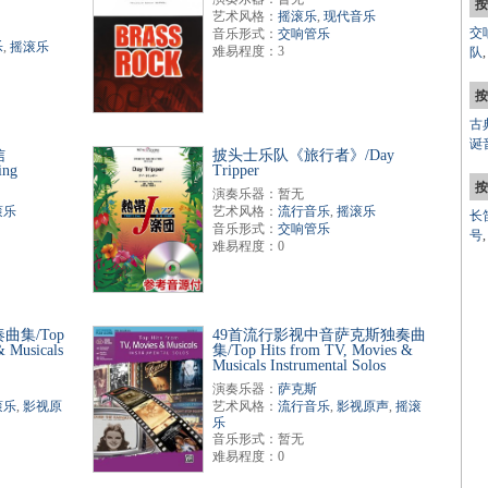
按
艺术风格：
摇滚乐
,
现代音乐
交
音乐形式：
交响管乐
乐
,
摇滚乐
难易程度：3
队
按
古
诞
信
披头士乐队《旅行者》/Day
ing
Tripper
按
演奏乐器：暂无
滚乐
艺术风格：
流行音乐
,
摇滚乐
长
音乐形式：
交响管乐
号
难易程度：0
曲集/Top
49首流行影视中音萨克斯独奏曲
& Musicals
集/Top Hits from TV, Movies &
Musicals Instrumental Solos
演奏乐器：
萨克斯
滚乐
,
影视原
艺术风格：
流行音乐
,
影视原声
,
摇滚
乐
音乐形式：暂无
难易程度：0