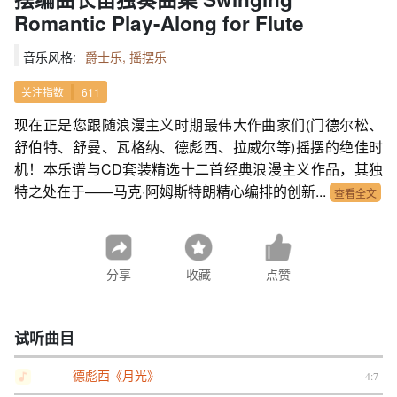
Romantic Play-Along for Flute
音乐风格:
爵士乐, 摇摆乐
关注指数
611
现在正是您跟随浪漫主义时期最伟大作曲家们(门德尔松、
舒伯特、舒曼、瓦格纳、德彪西、拉威尔等)摇摆的绝佳时
机！本乐谱与CD套装精选十二首经典浪漫主义作品，其独
特之处在于——马克·阿姆斯特朗精心编排的创新...
查看全文
分享
收藏
点赞
试听曲目
德彪西《月光》
4:7