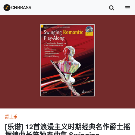
爵士乐
[乐谱] 12首浪漫主义时期经典名作爵士摇
摆编曲长笛独奏曲集 Swinging