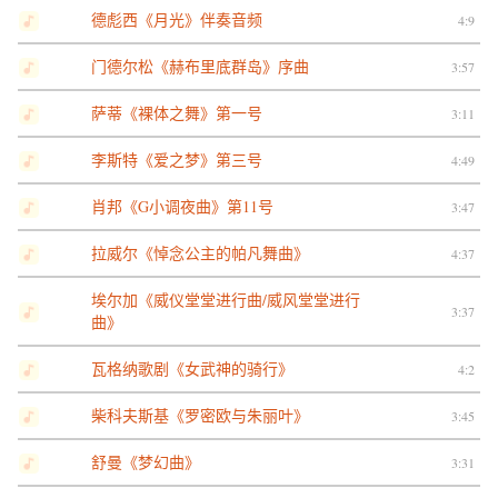
德彪西《月光》伴奏音频
4:9
门德尔松《赫布里底群岛》序曲
3:57
萨蒂《裸体之舞》第一号
3:11
李斯特《爱之梦》第三号
4:49
肖邦《G小调夜曲》第11号
3:47
拉威尔《悼念公主的帕凡舞曲》
4:37
埃尔加《威仪堂堂进行曲/威风堂堂进行
3:37
曲》
瓦格纳歌剧《女武神的骑行》
4:2
柴科夫斯基《罗密欧与朱丽叶》
3:45
舒曼《梦幻曲》
3:31