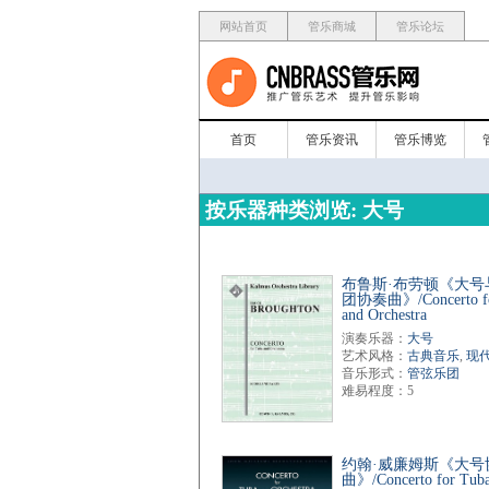
网站首页
管乐商城
管乐论坛
首页
管乐资讯
管乐博览
按乐器种类浏览: 大号
布鲁斯·布劳顿《大号
团协奏曲》/Concerto fo
and Orchestra
演奏乐器：
大号
艺术风格：
古典音乐
,
现
音乐形式：
管弦乐团
难易程度：5
约翰·威廉姆斯《大号
曲》/Concerto for Tuba