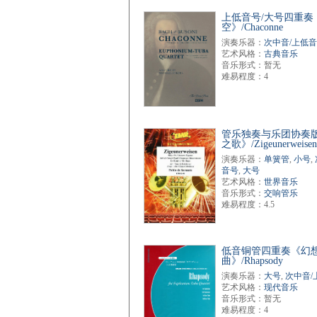
上低音号/大号四重奏
空》/Chaconne
演奏乐器：
次中音/上低
艺术风格：
古典音乐
音乐形式：暂无
难易程度：4
管乐独奏与乐团协奏
之歌》/Zigeunerweisen
演奏乐器：
单簧管
,
小号
,
音号
,
大号
艺术风格：
世界音乐
音乐形式：
交响管乐
难易程度：4.5
低音铜管四重奏《幻
曲》/Rhapsody
演奏乐器：
大号
,
次中音/
艺术风格：
现代音乐
音乐形式：暂无
难易程度：4