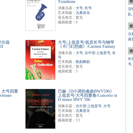
按
Trombone
演奏乐器：
大号
,
长号
交
艺术风格：
古典音乐
队
音乐形式：暂无
难易程度：0
按
古
诞
华尔兹
大号/上低音号/低音长号与钢琴
II
《卡门幻想曲》/Carmen Fantasy
按
演奏乐器：
大号
,
次中音/上低音号
,
长
号
长
艺术风格：
歌剧舞剧
号
音乐形式：暂无
难易程度：5
》大号四重
巴赫《D小调协奏曲BWV596》
rieuses
上低音号/大号四重奏/Concerto in
D minor BWV 596
演奏乐器：
次中音/上低音号
,
大号
艺术风格：
古典音乐
音乐形式：暂无
难易程度：3.5