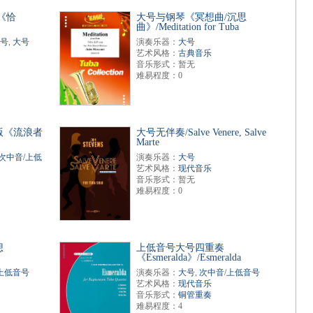
《恰
大号与钢琴《冥想曲/沉思
曲》/Meditation for Tuba
音号
,
大号
演奏乐器：
大号
艺术风格：
古典音乐
音乐形式：暂无
难易程度：0
版《流浪者
大号无伴奏/Salve Venere, Salve
Marte
次中音/上低
演奏乐器：
大号
艺术风格：
现代音乐
音乐形式：暂无
难易程度：0
想
上低音号大号四重奏
《Esmeralda》/Esmeralda
上低音号
演奏乐器：
大号
,
次中音/上低音号
艺术风格：
现代音乐
音乐形式：
铜管重奏
难易程度：4