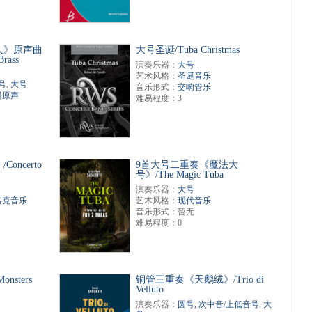
人》原声曲
大号圣诞/Tuba Christmas
Brass
演奏乐器：
大号
艺术风格：
圣诞音乐
号
,
大号
音乐形式：
交响管乐
漫原声
难易程度：3
ncerto
9首大号二重奏《魔法大
号》/The Magic Tuba
演奏乐器：
大号
洛克音乐
艺术风格：
现代音乐
音乐形式：暂无
难易程度：0
sters
铜管三重奏《天鹅绒》/Trio di
Velluto
演奏乐器：
圆号
,
次中音/上低音号
,
大