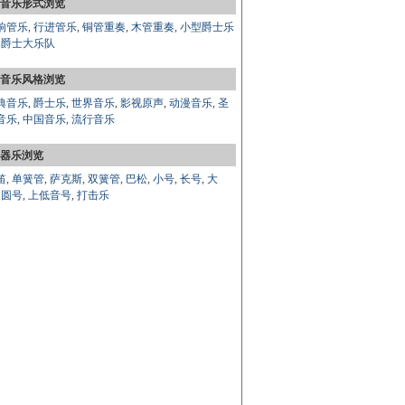
音乐形式浏览
响管乐
,
行进管乐
,
铜管重奏
,
木管重奏
,
小型爵士乐
,
爵士大乐队
音乐风格浏览
典音乐
,
爵士乐
,
世界音乐
,
影视原声
,
动漫音乐
,
圣
音乐
,
中国音乐
,
流行音乐
器乐浏览
笛
,
单簧管
,
萨克斯
,
双簧管
,
巴松
,
小号
,
长号
,
大
,
圆号
,
上低音号
,
打击乐