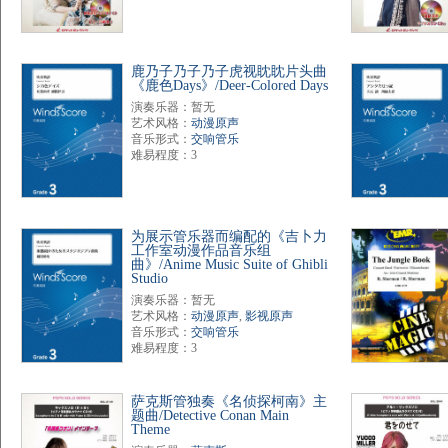
鹿乃子乃子乃子虎视眈眈片头曲
《鹿色Days》/Deer-Colored Days
演奏乐器：暂无
艺术风格：
动漫原声
音乐形式：
交响管乐
难易程度：3
为展示管乐器而编配的《吉卜力
工作室动漫作品音乐组
曲》/Anime Music Suite of Ghibli
Studio
演奏乐器：暂无
艺术风格：
动漫原声
,
影视原声
音乐形式：
交响管乐
难易程度：3
萨克斯管独奏《名侦探柯南》主
题曲/Detective Conan Main
Theme