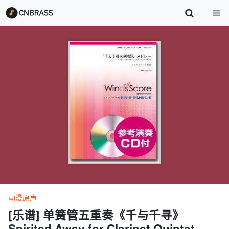
动漫原声
[乐谱] 单簧管五重奏《千与千寻》
Spirited Away for Clarinet Quintet