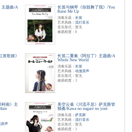
主题曲/A
长笛与钢琴《你鼓舞了我》/You
Raise Me Up
演奏乐器：
长笛
艺术风格：
流行音乐
音乐形式：暂无
难易程度：0
红发歌姬》
长笛二重奏《阿拉丁》主题曲/A
Whole New World
演奏乐器：
长笛
艺术风格：
动漫原声
音乐形式：暂无
难易程度：3
探柯南》主
美空云雀《川流不息》萨克斯管
Main
独奏/Kawa no nagare no yoni
演奏乐器：
萨克斯
艺术风格：
流行音乐
视原声
音乐形式：暂无
难易程度：3