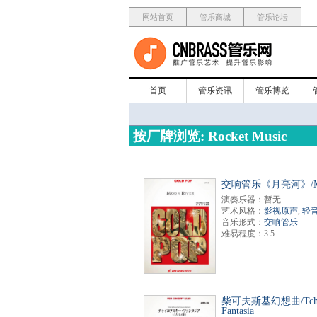
网站首页
管乐商城
管乐论坛
首页
管乐资讯
管乐博览
按厂牌浏览: Rocket Music
交响管乐《月亮河》/Moo
演奏乐器：暂无
艺术风格：
影视原声
,
轻
音乐形式：
交响管乐
难易程度：3.5
柴可夫斯基幻想曲/Tchai
Fantasia