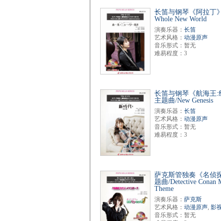
长笛与钢琴《阿拉丁》
Whole New World
演奏乐器：
长笛
艺术风格：
动漫原声
音乐形式：暂无
难易程度：3
长笛与钢琴《航海王:
主题曲/New Genesis
演奏乐器：
长笛
艺术风格：
动漫原声
音乐形式：暂无
难易程度：3
萨克斯管独奏《名侦
题曲/Detective Conan 
Theme
演奏乐器：
萨克斯
艺术风格：
动漫原声
,
影
音乐形式：暂无