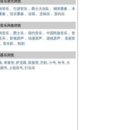
音乐形式浏览
响管乐
，
行进管乐
，
爵士大乐队
，
铜管重奏
，
木
重奏
，
弦乐重奏
，
合唱
，
交响乐
，
室内乐
音乐风格浏览
典音乐
，
爵士乐
，
现代音乐
，
中国民族音乐
，
世
音乐
，
影视原声
，
动漫原声
，
游戏原声
，
圣诞音
，
音乐剧
，
歌剧
器乐浏览
笛
,
单簧管
,
萨克斯
,
双簧管
,
巴松
,
小号
,
长号
,
大
,
圆号
,
上低音号
,
打击乐