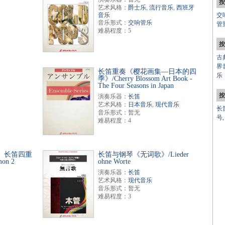
按
艺术风格：
爵士乐
,
流行音乐
,
西班牙
音乐
交
音乐形式：
交响管乐
管
难易程度：5
按
古
界
长笛重奏《樱花画集—日本的四
乐
季》/Cherry Blossom Art Book -
The Four Seasons in Japan
按
演奏乐器：
长笛
艺术风格：
日本音乐
,
现代音乐
长
音乐形式：暂无
号
难易程度：4
》长笛四重
长笛与钢琴《无词歌》/Lieder
mon 2
ohne Worte
演奏乐器：
长笛
艺术风格：
现代音乐
音乐形式：暂无
难易程度：3