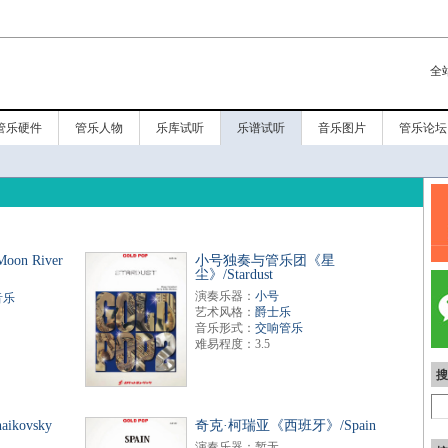
全
管乐硬件
管乐人物
乐库试听
乐谱试听
音乐图片
管乐论坛
n River
小号独奏与管乐团《星
尘》/Stardust
演奏乐器：
小号
音乐
艺术风格：
爵士乐
音乐形式：
交响管乐
难易程度：3.5
搜
kovsky
奇克·柯瑞亚《西班牙》/Spain
演奏乐器：暂无