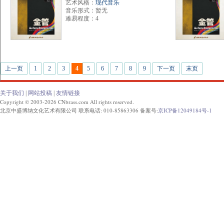
艺术风格：
现代音乐
音乐形式：暂无
难易程度：4
上一页
1
2
3
4
5
6
7
8
9
下一页
末页
关于我们
|
网站投稿
|
友情链接
Copyright © 2003-2026 CNbrass.com All rights reserved.
北京中盛博纳文化艺术有限公司 联系电话: 010-85863306 备案号:
京ICP备12049184号-1