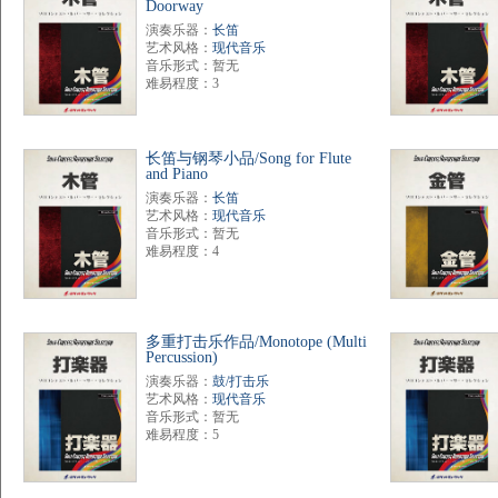
Doorway
演奏乐器：
长笛
艺术风格：
现代音乐
音乐形式：暂无
难易程度：3
长笛与钢琴小品/Song for Flute
and Piano
演奏乐器：
长笛
艺术风格：
现代音乐
音乐形式：暂无
难易程度：4
多重打击乐作品/Monotope (Multi
Percussion)
演奏乐器：
鼓/打击乐
艺术风格：
现代音乐
音乐形式：暂无
难易程度：5