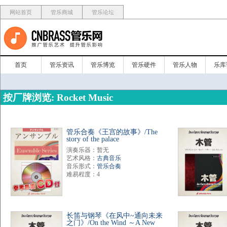
网站首页
管乐商城
管乐论坛
首页
管乐资讯
管乐博览
管乐硬件
管乐人物
乐库
按厂牌浏览: Rocket Music
管乐合奏《王宫的故事》/The
story of the palace
演奏乐器：暂无
艺术风格：
古典音乐
音乐形式：
管乐合奏
难易程度：4
长笛与钢琴《在风中~通向未来
之门》/On the Wind ～A New