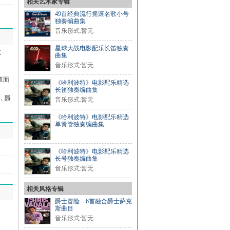
相关艺术家专辑
49首经典流行摇滚名歌小号
独奏编曲集
音乐形式:暂无
星球大战电影配乐长笛独奏
之
曲集
音乐形式:暂无
出双面
《哈利波特》电影配乐精选
曼
长笛独奏编曲集
队，爵
音乐形式:暂无
《哈利波特》电影配乐精选
单簧管独奏编曲集
《哈利波特》电影配乐精选
长号独奏编曲集
音乐形式:暂无
相关风格专辑
爵士冒险—6首融合爵士萨克
斯曲目
音乐形式:暂无