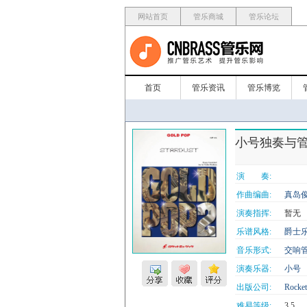
网站首页
管乐商城
管乐论坛
首页
管乐资讯
管乐博览
小号独奏与管乐
演 奏:
作曲编曲:
真岛俊
演奏指挥:
暂无
乐谱风格:
爵士
音乐形式:
交响
演奏乐器:
小号
出版公司:
Rocket
难易等级:
3.5