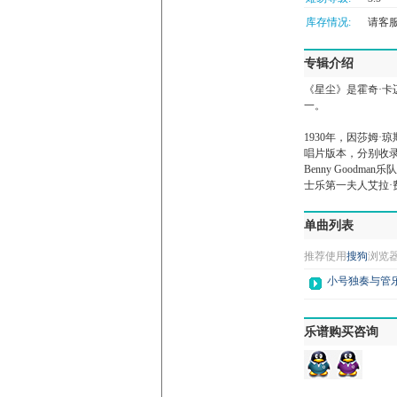
库存情况:
请客服微
专辑介绍
《星尘》是霍奇·卡迈克
一。
1930年，因莎姆·琼
唱片版本，分别收录了汤
Benny Goodm
士乐第一夫人艾拉·费兹杰
单曲列表
推荐使用
搜狗
浏览
小号独奏与管
乐谱购买咨询