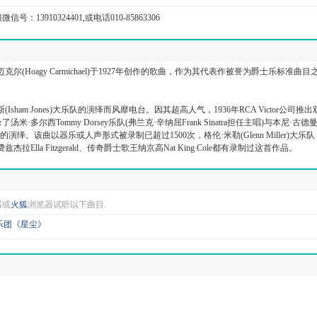
信号：13910324401,或电话010-85863306
尔(Hoagy Carmichael)于1927年创作的歌曲，作为其代表作被誉为爵士乐标准曲目
斯(Isham Jones)大乐队的演绎而风靡电台。因其超高人气，1936年RCA Victor公司推
米·多尔西Tommy Dorsey乐队(弗兰克·辛纳屈Frank Sinatra担任主唱)与本尼·古德
an乐队的演绎。该曲以器乐或人声形式被录制已超过1500次，格伦·米勒(Glenn Miller)大乐
拉Ella Fitzgerald、传奇爵士歌王纳京高Nat King Cole都有录制过这首作品。
器或
火狐
浏览器试听以下曲目.
乐团《星尘》