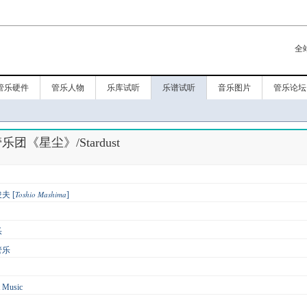
全
管乐硬件
管乐人物
乐库试听
乐谱试听
音乐图片
管乐论坛
团《星尘》/Stardust
Toshio Mashima
夫 [
]
乐
管乐
 Music