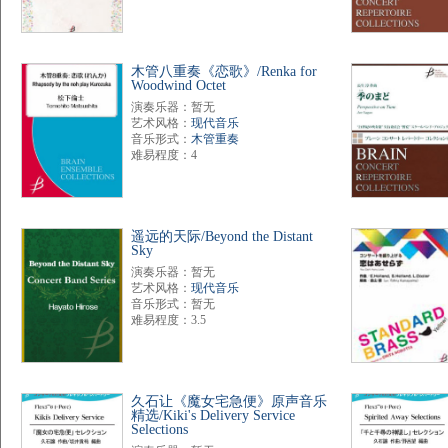
木管八重奏《恋歌》/Renka for
Woodwind Octet
演奏乐器：暂无
艺术风格：
现代音乐
音乐形式：
木管重奏
难易程度：4
遥远的天际/Beyond the Distant
Sky
演奏乐器：暂无
艺术风格：
现代音乐
音乐形式：暂无
难易程度：3.5
久石让《魔女宅急便》原声音乐
精选/Kiki's Delivery Service
Selections