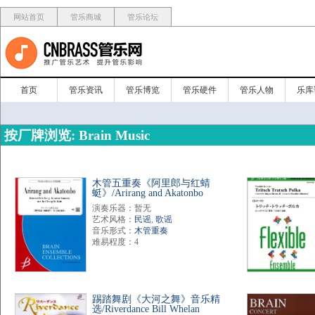
网站首页
管乐商城
管乐论坛
首页
管乐资讯
管乐博览
管乐硬件
管乐人物
乐库
按厂牌浏览: Brain Music
木管五重奏《阿里郎与红蜻
蜓》/Arirang and Akatonbo
演奏乐器：暂无
艺术风格：
民谣
,
歌谣
音乐形式：
木管重奏
难易程度：4
踢踏舞剧《大河之舞》音乐精
选/Riverdance Bill Whelan