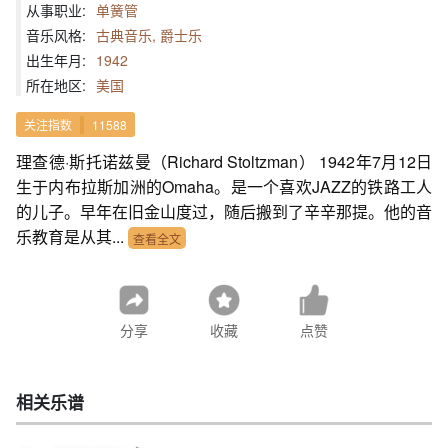
从事职业:
单簧管
音乐风格:
古典音乐, 爵士乐
出生年月:
1942
所在地区:
美国
关注指数
11588
理查德·斯托诺兹曼（Richard Stoltzman） 1942年7月12日
生于内布拉斯加洲的Omaha。是一个喜欢JAZZ的铁路工人
的儿子。早年在旧金山度过，随后搬到了辛辛那提。他的音
乐教育是从其...
查看全文
分享
收藏
点赞
相关乐谱