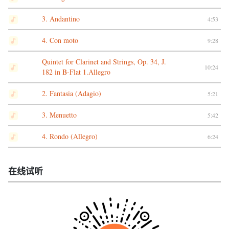
3. Andantino
4:53
4. Con moto
9:28
Quintet for Clarinet and Strings, Op. 34, J.
10:24
182 in B-Flat 1.Allegro
2. Fantasia (Adagio)
5:21
3. Menuetto
5:42
4. Rondo (Allegro)
6:24
在线试听