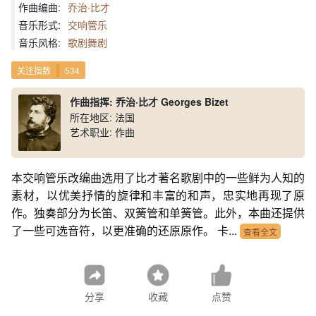
作曲编曲:
乔治·比才
音乐形式:
交响管乐
音乐风格:
歌剧舞剧
关注指数
534
作曲指挥: 乔治·比才 Georges Bizet
所在地区: 法国
艺术职业: 作曲
本交响管乐改编曲选用了比才著名歌剧中的一些鲜为人知的
素材，以优美抒情的旋律和丰富的和声，忠实地再现了原
作。独奏部分为长笛、双簧管和单簧管。此外，本曲还提供
了一些可选音符，以更准确的还原原作。 卡...
查看全文
分享
收藏
点赞