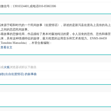
信号：13910324401,或电话010-85863306
感来源于昭和时代的一个民间故事《佐渡情话》，讲述的是新泻县佐渡岛上流传的岛上
人之间的悲恋民间故事。
示着故事的悲惨结局，作品描绘了奥本对藤池纯洁的爱，令人沮丧的悲伤、悲伤和痛苦
来，具有这种情感特征的旋律，最大程度的运用音乐和艺术表现力。ENMS-84459
ohito Matsushita），木管合奏编制：
.
查看全文
器或
火狐
浏览器试听以下曲目.
歌(出自佐渡情话) 的叙事曲