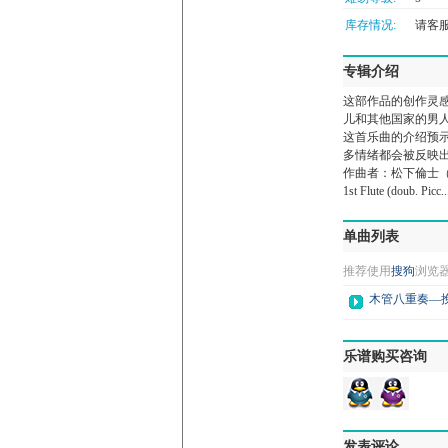
库存情况:
请客服微
专辑介绍
这部作品的创作灵
儿和其他国家的男
这首乐曲的介绍预
多情绪都会被反映出
作曲者：松下倫士（Tom
1st Flute (doub. Picc..
单曲列表
推荐使用
搜狗
浏览
木管八重奏—挽
乐谱购买咨询
发表评论