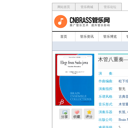
网站首页
管乐商城
管乐论坛
首页
管乐资讯
管乐博览
木管八重奏—挽歌
演 奏:
作曲编曲:
松下伦
演奏指挥:
暂无
乐谱风格:
古典
音乐形式:
木管
演奏乐器:
长笛
,
出版公司:
Brain 
难易等级:
5