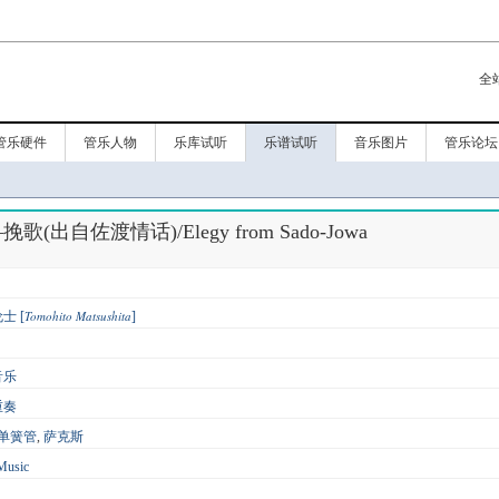
全
管乐硬件
管乐人物
乐库试听
乐谱试听
音乐图片
管乐论坛
(出自佐渡情话)/Elegy from Sado-Jowa
Tomohito Matsushita
士 [
]
音乐
重奏
单簧管
,
萨克斯
Music