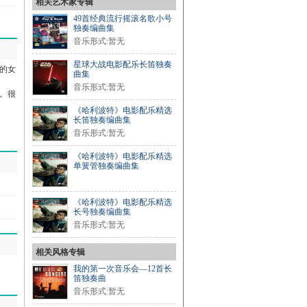
相关艺术家专辑
49首经典流行摇滚名歌小号
独奏编曲集
音乐形式:暂无
星球大战电影配乐长笛独奏
的女
曲集
音乐形式:暂无
。很
《哈利波特》电影配乐精选
长笛独奏编曲集
音乐形式:暂无
《哈利波特》电影配乐精选
单簧管独奏编曲集
《哈利波特》电影配乐精选
长号独奏编曲集
音乐形式:暂无
相关风格专辑
我的第一次音乐会—12首长
笛独奏曲
音乐形式:暂无