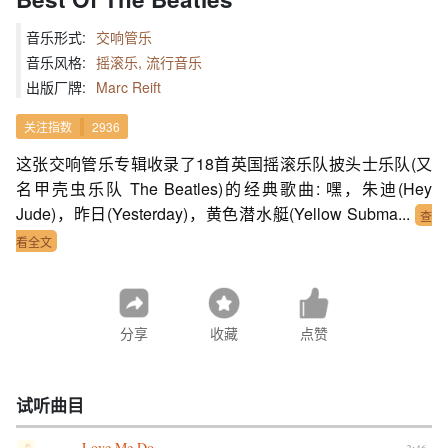
音乐形式:
交响管乐
音乐风格:
摇滚乐, 流行音乐
出版厂牌:
Marc Reift
关注指数
2936
这张交响管乐专辑收录了18首英国摇滚乐队披头士乐队(又
名甲壳虫乐队 The Beatles)的经典歌曲: 嘿，朱迪(Hey
Jude)，昨日(Yesterday)，黄色潜水艇(Yellow Subma...
查
看全文
分享
收藏
点赞
试听曲目
Love Me Do