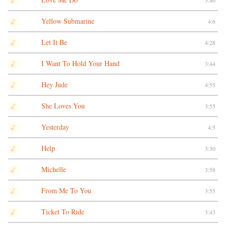
3:46
Yellow Submarine
4:6
Let It Be
4:28
I Want To Hold Your Hand
3:44
Hey Jude
4:55
She Loves You
3:55
Yesterday
4:5
Help
3:30
Michelle
3:58
From Me To You
3:55
Ticket To Ride
3:43