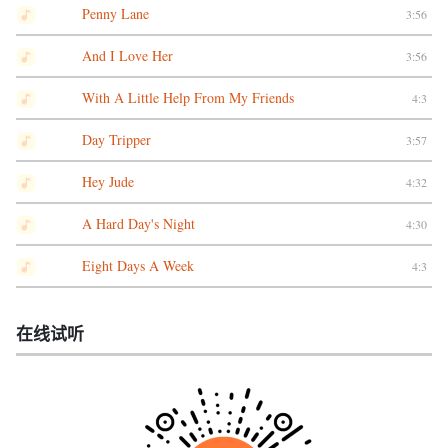
Penny Lane
3:56
And I Love Her
3:56
With A Little Help From My Friends
4:3
Day Tripper
3:57
Hey Jude
4:32
A Hard Day's Night
4:30
Eight Days A Week
4:3
在线试听