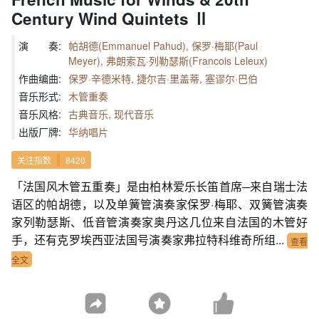
Century Wind Quintets Ⅱ
演 奏:
帕胡德(Emmanuel Pahud), 保罗·梅耶(Paul
Meyer), 弗朗索瓦·列勒瑟斯(Francois Leleux)
作曲编曲:
保罗·辛德米特, 捷尔吉·里盖蒂, 塞谬尔·巴伯
音乐形式:
木管重奏
音乐风格:
古典音乐, 现代音乐
出版厂牌:
华纳唱片
关注指数
8420
「法国风木管五重奏」是由柏林爱乐长笛首席─来自瑞士法
语区的帕胡德，以及单簧管演奏家保罗·梅耶、双簧管演奏
家列勒瑟斯、低音管演奏家奥丹这几位来自法国的木管好
手，还有克罗埃西亚法国号演奏家弗拉特科维奇所组...
查看
全文