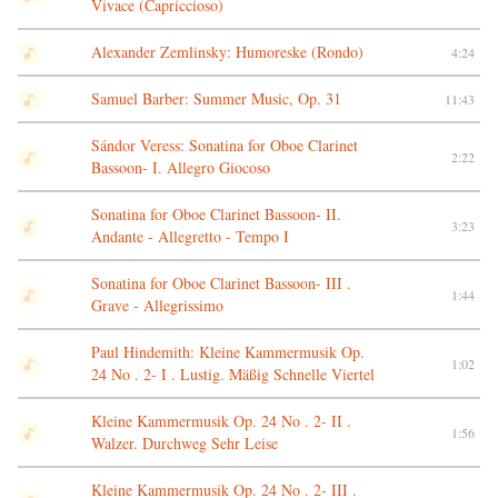
Vivace (Capriccioso)
Alexander Zemlinsky: Humoreske (Rondo)
4:24
Samuel Barber: Summer Music, Op. 31
11:43
Sándor Veress: Sonatina for Oboe Clarinet
2:22
Bassoon- I. Allegro Giocoso
Sonatina for Oboe Clarinet Bassoon- II.
3:23
Andante - Allegretto - Tempo I
Sonatina for Oboe Clarinet Bassoon- III .
1:44
Grave - Allegrissimo
Paul Hindemith: Kleine Kammermusik Op.
1:02
24 No . 2- I . Lustig. Mäßig Schnelle Viertel
Kleine Kammermusik Op. 24 No . 2- II .
1:56
Walzer. Durchweg Sehr Leise
Kleine Kammermusik Op. 24 No . 2- III .