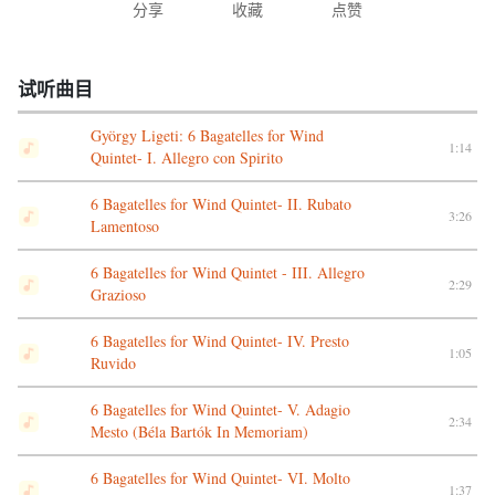
分享
收藏
点赞
试听曲目
György Ligeti: 6 Bagatelles for Wind
1:14
Quintet- I. Allegro con Spirito
6 Bagatelles for Wind Quintet- II. Rubato
3:26
Lamentoso
6 Bagatelles for Wind Quintet - III. Allegro
2:29
Grazioso
6 Bagatelles for Wind Quintet- IV. Presto
1:05
Ruvido
6 Bagatelles for Wind Quintet- V. Adagio
2:34
Mesto (Béla Bartók In Memoriam)
6 Bagatelles for Wind Quintet- VI. Molto
1:37