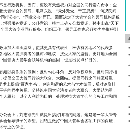
不是行政机构。因而，更没有天然权力对全国的同行发布命令；全
受大管学会的领导。毛泽东说：“党外无党、帝王思想”，何况民间
同行公会”、“同业公会”而已。因而决定了大管学会的领导机构是服
，增强服务意识，公仆意识，根本上确立公权意识。孙中山说“天下
，为全国大管专业同行服务。组织工作、领导工作也必须努力争取得到
必须加大组织基础，使其更具有代表性。应该有各地区的代表参
各地区大管演奏者的批评和建议，接受大家的监督。更好地为全国
中国音协大管学会领导机构的起因，也是出发点和目的。
必须以身作则的做到：反对勾心斗角、反对争权夺利、反对同行相
，提倡全国大管同行的大联合、大团结。提倡同行之间相互尊重，
学术上提倡“百家争鸣”。创造和谐的艺术与学术氛围，反对论资排
平等的师生关系。坚持以中国大管演奏者的大联合、大团结为重，
个人恩怨、以个人利益为目的，处理对待大管学会的会务工作和同
会办公会上，刘志刚先生就提出搞好团结的问题。这是老一辈大管专
学会领导班子的希望。团结是做好中国大管学会各项工作的保证，
术专业的保证。