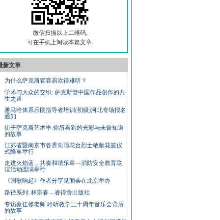
微信扫描以上二维码,
可在手机上阅读本篇文章.
最新文章
为什么萨克斯管容易吹得难听？
学术与大众的交织: 萨克斯管中国作品创作的共
生之道
雅马哈体系乐团指导者培训(初级)河北专场报名
通知
街子萨克斯艺术季:你所看到的光彩与未曾知道
的故事
江苏省暨南京市各界向雨花台烈士敬献花篮仪
式隆重举行
走进火焰蓝，共奏和谐乐章—消防安全教育联
谊活动圆满举行
《国歌响起》作者分享见面会在北京举办
路径系列: 林宗春 – 睿得舍出版社
专访蔡佳修老师 聆听教学三十周年音乐会背后
的故事