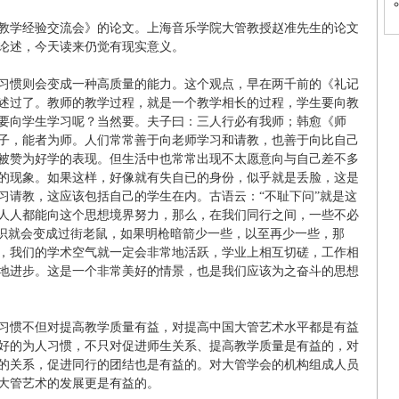
大管教学经验交流会》的论文。上海音乐学院大管教授赵准先生的论文
论述，今天读来仍觉有现实意义。
习惯则会变成一种高质量的能力。这个观点，早在两千前的《礼记
述过了。教师的教学过程，就是一个教学相长的过程，学生要向教
要向学生学习呢？当然要。夫子曰：三人行必有我师；韩愈《师
子，能者为师。人们常常善于向老师学习和请教，也善于向比自己
被赞为好学的表现。但生活中也常常出现不太愿意向与自己差不多
的现象。如果这样，好像就有失自已的身份，似乎就是丢脸，这是
习请教，这应该包括自己的学生在内。古语云：“不耻下问”就是这
人人都能向这个思想境界努力，那么，在我们同行之间，一些不必
意识就会变成过街老鼠，如果明枪暗箭少一些，以至再少一些，那
，我们的学术空气就一定会非常地活跃，学业上相互切磋，工作相
地进步。这是一个非常美好的情景，也是我们应该为之奋斗的思想
习惯不但对提高教学质量有益，对提高中国大管艺术水平都是有益
好的为人习惯，不只对促进师生关系、提高教学质量是有益的，对
的关系，促进同行的团结也是有益的。对大管学会的机构组成人员
大管艺术的发展更是有益的。