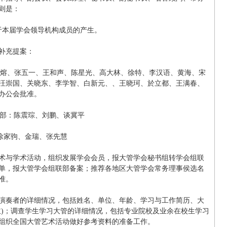
则是：
于本届学会领导机构成员的产生。
补充提案：
、杨熔、张五一、王和声、陈星光、高大林、徐特、李汉语、黄海、宋
汪崇国、关晓东、李学智、白新元、、王晓珂、於立都、王满春、
办公会批准。
联部：陈震琮、刘鹏、谈冀平
：徐家驹、金瑞、张先慧
术与学术活动，组织发展学会会员，报大管学会秘书组转学会组联
单，报大管学会组联部备案；推荐各地区大管学会常务理事侯选名
准。
演奏者的详细情况，包括姓名、单位、年龄、学习与工作简历、大
主)；调查学生学习大管的详细情况，包括专业院校及业余在校生学习
组织全国大管艺术活动做好参考资料的准备工作。