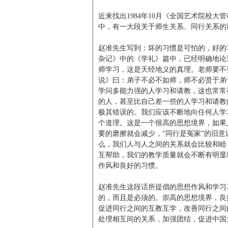
近来找出1984年10月《全国艺术院校
中，有一大段关于师生关系、同行关系的
赵准先生写到：坏的习惯是可怕的，好的
杂记》中的《学礼》篇中，已经明确地论
师学习，这是天经地义的真理。老师要不
说》曰：弟子不必不如师，师不必贤于弟
学问多能力强的人学习和请教，这也常常
的人，甚至比自己差一些的人学习和请教
极其错误的。我们应该不断地向任何人学
个道理。这是一个很高的思想境界，如果
要的磨擦就会减少，“同行是冤家”的旧
么，我们人与人之间的关系就会比较和睦
互帮助，我们的教学质量就会不断有明显
作风和良好的习惯。
赵准先生这段话所提倡的思想作风和学习
的，而且是必须的。崇高的思想境界，良
促进同行之间的互教互学，改善同行之间
处理相互间的关系，加强团结，促进中国