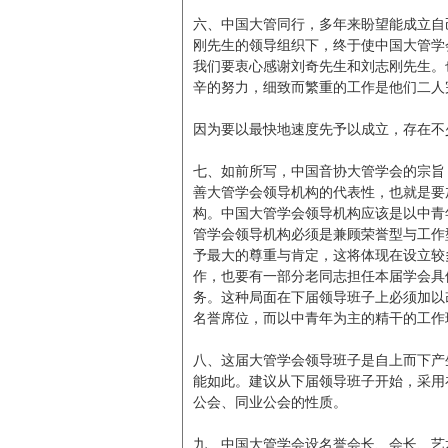
六、中国大管同行，多年来盼望能成立自
刚先生的领导组织下，终于使中国大管学
我们要衷心感谢刘奇先生和刘志刚先生。
辛的努力，细致而繁重的工作是他们二人
因为要以最快地速度先予以成立，存在不
七、如前所写，中国音协大管学会的宗旨
善大管学会领导机构的代表性，也就是要
构。中国大管学会领导机构应该是以中青
管学会领导机构必须是兼顾荣誉型与工作
予最大的尊重与肯定，这将体现在设立较
作，也要有一部分老同志担任本届学会具
务。这种局面在下届领导班子上必须加以
名誉席位，而以中青年为主的精干的工作
八、这届大管学会领导班子是自上而下产
能如此。建议从下届领导班子开始，采用
公会、同业公会的性质。
九、中国大管学会设名誉会长、会长、艺