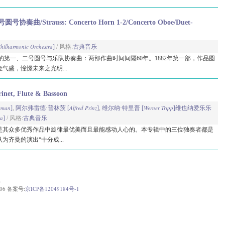
Strauss: Concerto Horn 1-2/Concerto Oboe/Duet-
hilharmonic Orchestra
]
/ 风格:
古典音乐
trauss)的第一、二号圆号与乐队协奏曲：两部作曲时间间隔60年。1882年第一部，作品圆
气盛，憧憬未来之光明...
rinet, Flute & Bassoon
eman
Alfred Prinz
Werner Tripp
]
,
阿尔弗雷德·普林茨 [
]
,
维尔纳·特里普 [
]
维也纳爱乐乐
ra
]
/ 风格:
古典音乐
是其众多优秀作品中旋律最优美而且最能感动人心的。本专辑中的三位独奏者都是
齐曼的演出“十分成...
.
06 备案号:
京ICP备12049184号-1