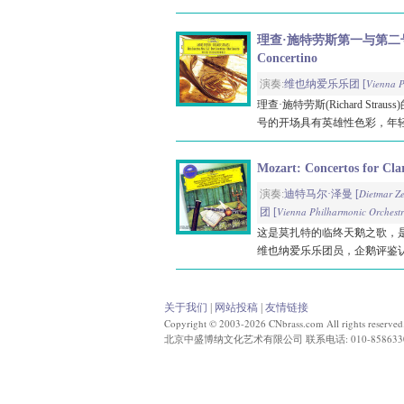
理查·施特劳斯第一与第二号圆号协奏曲/
Concertino
Vienna P
演奏:
维也纳爱乐乐团 [
理查·施特劳斯(Richard S
号的开场具有英雄性色彩，年轻
Mozart: Concertos for Cla
Dietmar Z
演奏:
迪特马尔·泽曼 [
Vienna Philharmonic Orchest
团 [
这是莫扎特的临终天鹅之歌，
维也纳爱乐乐团员，企鹅评鉴认为
关于我们
|
网站投稿
|
友情链接
Copyright © 2003-2026 CNbrass.com All rights reserved
北京中盛博纳文化艺术有限公司 联系电话: 010-858633