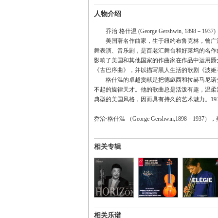
人物介绍
乔治·格什温 (George Gershwin, 1898－1937)
美国著名作曲家，生于纽约布鲁克林，曾广泛
舞表演、音乐剧，是百老汇舞台和好莱坞的名作曲
影响了美国和其他国家的作曲家在作品中运用爵
《古巴序曲》，并以描写黑人生活的歌剧《波姬
格什温的卓越贡献是把德彪西和拉赫马尼诺夫
不起的旋律天才。他的歌曲总是活泼有趣，温柔
典型的美国风格，因而具有持久的艺术魅力。19
乔治·格什温 （George Gershwin,1898－193
相关专辑
相关乐谱