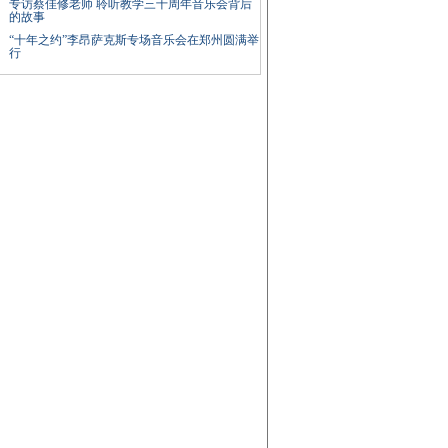
专访蔡佳修老师 聆听教学三十周年音乐会背后
的故事
“十年之约”李昂萨克斯专场音乐会在郑州圆满举
行