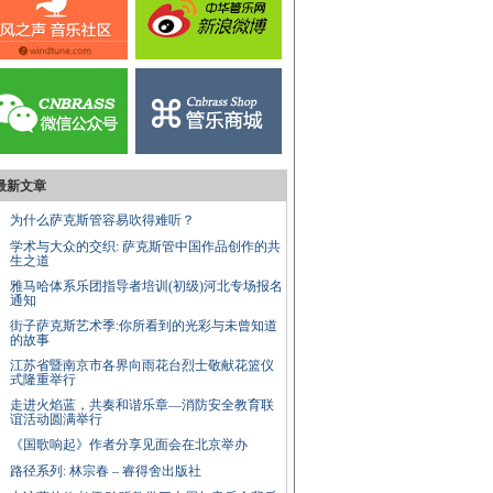
最新文章
为什么萨克斯管容易吹得难听？
学术与大众的交织: 萨克斯管中国作品创作的共
生之道
雅马哈体系乐团指导者培训(初级)河北专场报名
通知
街子萨克斯艺术季:你所看到的光彩与未曾知道
的故事
江苏省暨南京市各界向雨花台烈士敬献花篮仪
式隆重举行
走进火焰蓝，共奏和谐乐章—消防安全教育联
谊活动圆满举行
《国歌响起》作者分享见面会在北京举办
路径系列: 林宗春 – 睿得舍出版社