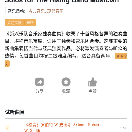
音乐风格:
古典音乐, 现代音乐
关注指数
557
《新兴乐队音乐家独奏曲集》收录了十首风格各异的独奏曲
目，堪称音乐宝库，适用于独奏和管乐团合奏。这部重要的
新曲集囊括当代与经典独奏作品，必将激发演奏者与听众的
热情。每首曲目均按二级难度编写，适合具备两年...
查看全
文
分享
收藏
点赞
试听曲目
《格言》罗伯特·W·史密斯 Axiom - Robert
3:24
W. Smith