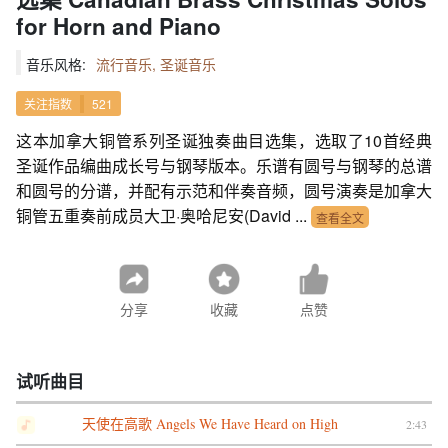
for Horn and Piano
音乐风格:
流行音乐, 圣诞音乐
关注指数
521
这本加拿大铜管系列圣诞独奏曲目选集，选取了10首经典
圣诞作品编曲成长号与钢琴版本。乐谱有圆号与钢琴的总谱
和圆号的分谱，并配有示范和伴奏音频，圆号演奏是加拿大
铜管五重奏前成员大卫·奥哈尼安(David ...
查看全文
分享
收藏
点赞
试听曲目
天使在高歌 Angels We Have Heard on High
2:43