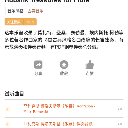
音乐风格:
古典音乐
关注指数
1253
这本乐谱收录了莫扎特、圣桑、泰勒曼、埃内斯托·柯勒等
多位著名作曲家的13首古典风格名曲改编的长笛独奏，有
示范演奏和伴奏音频，有PDF钢琴伴奏总分谱。
分享
收藏
点赞
试听曲目
菲利克斯·博洛夫斯基《敬慕》Adoration -
4:0
Felix Borowski
菲利克斯·博洛夫斯基《敬慕》伴奏音频
4:0