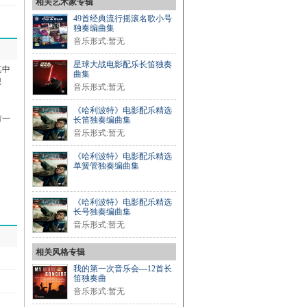
相关艺术家专辑
49首经典流行摇滚名歌小号
独奏编曲集
音乐形式:暂无
星球大战电影配乐长笛独奏
其中
曲集
想
音乐形式:暂无
《哈利波特》电影配乐精选
有一
长笛独奏编曲集
音乐形式:暂无
《哈利波特》电影配乐精选
单簧管独奏编曲集
《哈利波特》电影配乐精选
长号独奏编曲集
音乐形式:暂无
相关风格专辑
我的第一次音乐会—12首长
笛独奏曲
音乐形式:暂无