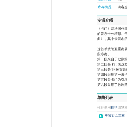
库存情况:
请客服微
专辑介绍
《卡门》是法国作
的音乐十分精彩。
曲》，其中最著名的
这首单簧管五重奏
段序奏。
第一段来自于歌剧
第二段是卡门表达爱
第三段是“阿拉贡舞
第四段采用第一幕
第五段是卡门为引/
第六段采用了歌剧
单曲列表
推荐使用
搜狗
浏览
单簧管五重奏