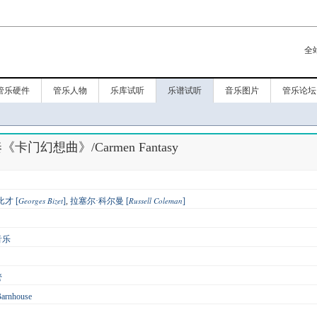
全
管乐硬件
管乐人物
乐库试听
乐谱试听
音乐图片
管乐论坛
门幻想曲》/Carmen Fantasy
Georges Bizet
Russell Coleman
比才 [
]
,
拉塞尔·科尔曼 [
]
音乐
管
Barnhouse