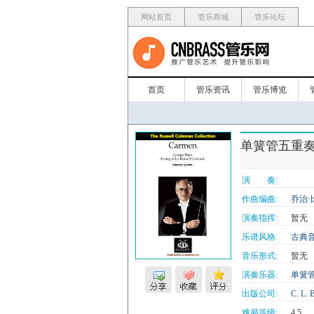
网站首页
管乐商城
管乐论坛
首页
管乐资讯
管乐博览
单簧管五重奏《卡
演 奏:
作曲编曲:
乔治·
演奏指挥:
暂无
乐谱风格:
古典
音乐形式:
暂无
演奏乐器:
单簧
出版公司:
C. L. 
难易等级:
4.5