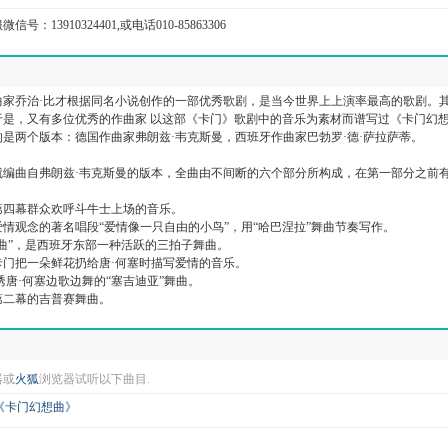
信号：13910324401,或电话010-85863306
曲家乔治·比才根据同名小说创作的一部优秀歌剧，是当今世界上上演率最高的歌剧。
于是，又有多位优秀的作曲家 以这部《卡门》歌剧中的音乐为素材而谱写过《卡门幻
是两个版本：德国作曲家弗朗兹·韦克斯曼，西班牙作曲家巴勃罗·德·萨拉萨蒂。
就编曲自弗朗兹·韦克斯曼的版本，全曲由不间断的六个部分所构成，在第一部分之前
第四幕群众欢呼斗牛士上场的音乐。
情观念的著名唱段“爱情像一只自由的小鸟”，用“哈巴涅拉”舞曲节奏写作。
曲”，是西班牙东部一种活跃的三拍子舞曲。
卡门把一朵鲜花扔给唐·何塞时描写爱情的音乐。
诱唐·何塞边歌边舞的“塞吉迪亚”舞曲。
第二幕的吉普赛舞曲。
器或
火狐
浏览器试听以下曲目.
《卡门幻想曲》