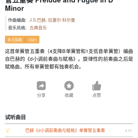
Minor
作曲编曲:
J.S.巴赫, 拉塞尔·科尔曼
音乐风格:
古典音乐
关注指数
1921
这首单簧管五重奏（4支降B单簧管和1支低音单簧管）编曲
自巴赫的《d小调前奏曲与赋格》。旋律性的前奏曲之后是
赋格曲，所有单簧管都有独奏机会。
分享
收藏
点赞
试听曲目
巴赫《d小调前奏曲与赋格》单簧管五重奏
4:13