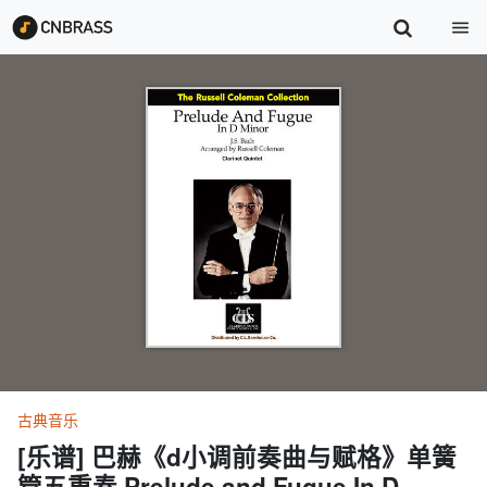
古典音乐
[乐谱] 巴赫《d小调前奏曲与赋格》单簧
管五重奏 Prelude and Fugue In D