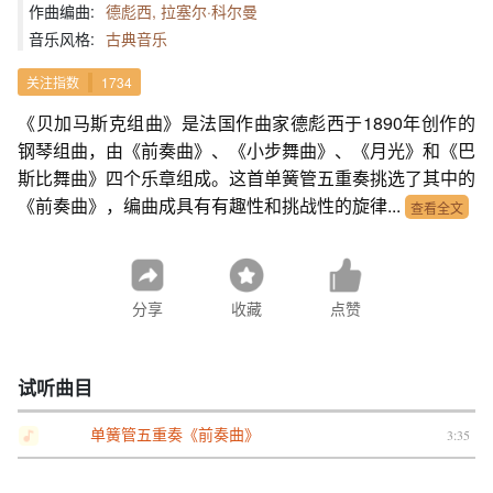
作曲编曲:
德彪西, 拉塞尔·科尔曼
音乐风格:
古典音乐
关注指数
1734
《贝加马斯克组曲》是法国作曲家德彪西于1890年创作的
钢琴组曲，由《前奏曲》、《小步舞曲》、《月光》和《巴
斯比舞曲》四个乐章组成。这首单簧管五重奏挑选了其中的
《前奏曲》，编曲成具有有趣性和挑战性的旋律...
查看全文
分享
收藏
点赞
试听曲目
单簧管五重奏《前奏曲》
3:35