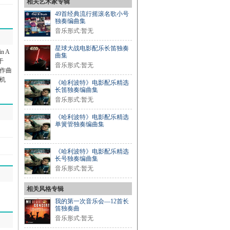
相关艺术家专辑
49首经典流行摇滚名歌小号
独奏编曲集
音乐形式:暂无
星球大战电影配乐长笛独奏
n A
曲集
于
音乐形式:暂无
，作曲
机
《哈利波特》电影配乐精选
长笛独奏编曲集
音乐形式:暂无
《哈利波特》电影配乐精选
单簧管独奏编曲集
《哈利波特》电影配乐精选
长号独奏编曲集
音乐形式:暂无
相关风格专辑
我的第一次音乐会—12首长
笛独奏曲
音乐形式:暂无