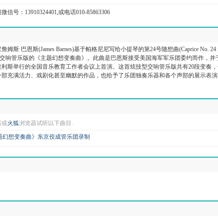
信号：13910324401,或电话010-85863306
·巴恩斯(James Barnes)基于帕格尼尼写给小提琴的第24号随想曲(Caprice No. 24 i
了这首交响管乐版的《主题幻想变奏曲》。此曲是巴恩斯接受美国海军军乐团委约而作，并
纳波利斯举行的全国音乐教育工作者会议上首演。这首炫技型交响管乐版共有20段变奏
一部充满活力、戏剧化甚至幽默的作品，也给予了乐团独奏乐器和各个声部的展示表演
器或
火狐
浏览器试听以下曲目.
题幻想变奏曲》东京佼成管乐团录制