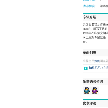
库存情况:
请客服微
专辑介绍
美国著名管乐作曲家詹姆斯
minor)，编写
1988年在印第安
家巴恩斯希望这是
会。
单曲列表
推荐使用
搜狗
浏览
帕格尼尼《主
乐谱购买咨询
发表评论