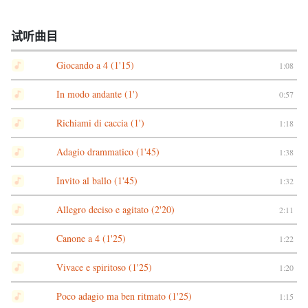
试听曲目
Giocando a 4 (1'15)
1:08
In modo andante (1')
0:57
Richiami di caccia (1')
1:18
Adagio drammatico (1'45)
1:38
Invito al ballo (1'45)
1:32
Allegro deciso e agitato (2'20)
2:11
Canone a 4 (1'25)
1:22
Vivace e spiritoso (1'25)
1:20
Poco adagio ma ben ritmato (1'25)
1:15