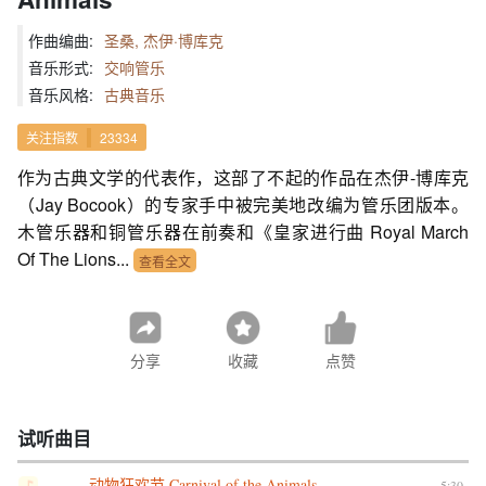
作曲编曲:
圣桑, 杰伊·博库克
音乐形式:
交响管乐
音乐风格:
古典音乐
关注指数
23334
作为古典文学的代表作，这部了不起的作品在杰伊-博库克
（Jay Bocook）的专家手中被完美地改编为管乐团版本。
木管乐器和铜管乐器在前奏和《皇家进行曲 Royal March
Of The Lions...
查看全文
分享
收藏
点赞
试听曲目
动物狂欢节 Carnival of the Animals
5:30