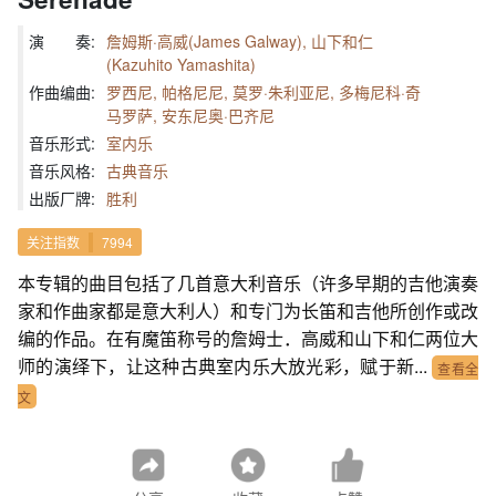
演 奏:
詹姆斯·高威(James Galway), 山下和仁
(Kazuhito Yamashita)
作曲编曲:
罗西尼, 帕格尼尼, 莫罗·朱利亚尼, 多梅尼科·奇
马罗萨, 安东尼奥·巴齐尼
音乐形式:
室内乐
音乐风格:
古典音乐
出版厂牌:
胜利
关注指数
7994
本专辑的曲目包括了几首意大利音乐（许多早期的吉他演奏
家和作曲家都是意大利人）和专门为长笛和吉他所创作或改
编的作品。在有魔笛称号的詹姆士．高威和山下和仁两位大
师的演绎下，让这种古典室内乐大放光彩，赋于新...
查看全
文