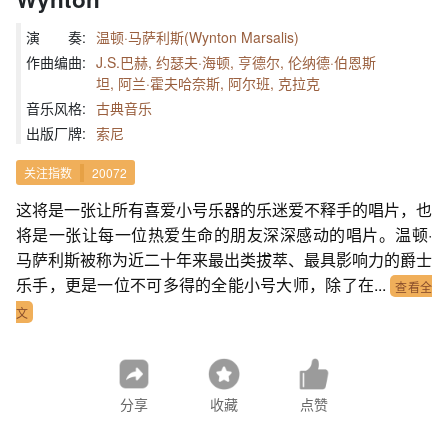
演 奏:
温顿·马萨利斯(Wynton Marsalis)
作曲编曲:
J.S.巴赫, 约瑟夫·海顿, 亨德尔, 伦纳德·伯恩斯
坦, 阿兰·霍夫哈奈斯, 阿尔班, 克拉克
音乐风格:
古典音乐
出版厂牌:
索尼
关注指数
20072
这将是一张让所有喜爱小号乐器的乐迷爱不释手的唱片，也
将是一张让每一位热爱生命的朋友深深感动的唱片。温顿·
马萨利斯被称为近二十年来最出类拔萃、最具影响力的爵士
乐手，更是一位不可多得的全能小号大师，除了在...
查看全
文
分享
收藏
点赞