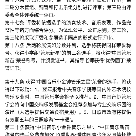
二轮分木管组、铜管和打击乐组分别进行评审；第三轮由评
委会全体评委统一评审。
第十七条 评委将依据选手的演奏技术、音乐表现、作品完
整性等诸方面综合评分。为体现公平、公正原则，第二轮，
第三轮将采取评委和参展选手隔离的形式进行评审。
第十八条 后两轮展演如分数并列，选手将获得同样荣誉称
号。获得小学组“管乐新星”的前三名选手，将获得“中国管乐
新苗”荣誉称号，并颁发证书。其指导老师获得“优秀园丁”荣
誉证书。
第十九条 获得“中国音乐小金钟管乐之星”荣誉的选手，将获
得以下鼓励：1、翌年报考中央音乐学院等国内外艺术院校
管乐专业时，中国管乐学会将予以推荐。2、中国音协管乐
学会将向中国交响乐发展基金会推荐参加与专业交响乐团的
演出（为选手提供交通食宿费用）。3、日照市政府将提供
有效期五年的日照旅游“一卡通”。
第二十条获得“中国音乐小金钟管乐之星”、“中国管乐新苗”
称号的选手免费参加2019看世界•爱中国青少年家国情怀教