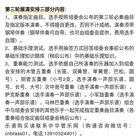
第三轮展演安排三部分内容
：
1、演奏指定曲目。选手按照组委会公布的第三轮必奏曲目
及指定版本演奏，不得擅自更改，否则不计成绩。演奏须带
钢琴伴奏（钢琴伴奏可自带，也可由组委会提供，费用选手
自理）。
2、基础乐理测试。选手用抽签方式回答组委会事前公布的
基础乐理知识题库（稍后公布）中的基础乐理知识。
3、重奏能力测试。选手依据自己所演奏的乐器加入到组委
会安排的木管五重奏（长笛、双簧管、单簧管、巴松、圆
号），铜管五重奏（小号2支，选手演奏一声部乐谱，圆
号、长号、大号）次中音号重奏（选手演奏一声部乐谱），
萨克斯重奏（选手演奏一声部乐谱）。小军鼓重奏（选手演
奏一声部乐谱），马林巴重奏（选手演奏一声部乐谱）组合
中与组委会安排的其他乐手一起完成指定重奏曲目演奏（各
重奏组合指定曲目组委会稍后公布）。
乐谱购买请联系中华管乐网（购谱咨询微信号：
cnbrass01，电话:13910324401）。