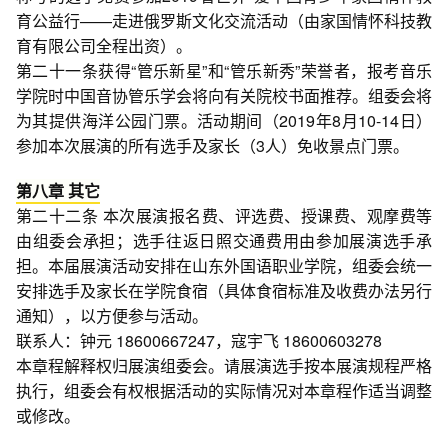
育公益行——走进俄罗斯文化交流活动（由家国情怀科技教
育有限公司全程出资）。
第二十一条获得“管乐新星”和“管乐新秀”荣誉者，报考音乐
学院时中国音协管乐学会将向有关院校书面推荐。组委会将
为其提供海洋公园门票。活动期间（2019年8月10-14日）
参加本次展演的所有选手及家长（3人）免收景点门票。
第八章 其它
第二十二条 本次展演报名费、评选费、授课费、观摩费等
由组委会承担；选手往返日照交通费用由参加展演选手承
担。本届展演活动安排在山东外国语职业学院，组委会统一
安排选手及家长在学院食宿（具体食宿标准及收费办法另行
通知），以方便参与活动。
联系人：钟元 18600667247，寇宇飞 18600603278
本章程解释权归展演组委会。请展演选手按本展演规程严格
执行，组委会有权根据活动的实际情况对本章程作适当调整
或修改。