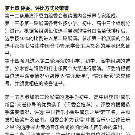
第七章 评委、评比方式及荣誉
第十二条展演评委由组委会邀请国内音乐界专家组成。
第十三条第一轮展演各专业按小学、初中、高中三个组别分
别进行。根据各组别每位选手展演的得分由高至低排序后，
选手按40%的比例进入第二轮展演。参加第一轮展演的全体
选手都将获得由中国音协管乐学会主席签名的展演纪念证
书。
第十四条凡进入第二轮展演的小学、初中、高中组别的选
手，分木管与铜管和打击乐两个大组进行展演。评委将根据
每位选手演奏情况分别授予“管乐新星”；“管乐新秀”荣誉称
号，并颁发相应的荣誉证书。
第十五条参加第三轮展演的选手为初中、高中组获得"管乐
新星"荣誉称号的优秀选手（评委会推荐）。评委将根据选
手演奏情况，评选"中国音乐小金钟管乐之星"若干名，并颁
发相应奖杯及证书。组委会将为获得"中国音乐小金钟管乐
之星"的选手举办专场音乐会或参加闭幕式音乐会的演出。
第十六条 评比方式为：第一轮以声部为单位进行评审；第