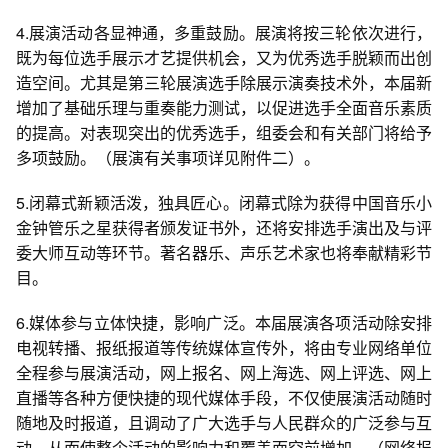
4.展演活动各显神通，多重鼓励。展演将按三轮依次进行，
既为每位选手展示才艺提供机会，又为优秀选手脱颖而出创
造空间。尤其是第三轮展演选手除展示演奏技术外，本届新
增加了基础乐理与重奏能力测试，以促进选手全面音乐素质
的提高。对表现突出的优秀选手，组委会和有关部门将给予
多项鼓励。（展演有关事项详见附件二）。
5.闭幕式新颖活泼，独具匠心。闭幕式除为获得中国音乐小
金钟管乐之星获得者颁发证书外，还将安排选手演出及与评
委大师互动等环节。著名器乐、声乐艺术家也将奉献精彩节
目。
6.媒体参与立体快捷，影响广泛。本届展演各项活动除安排
电视转播、报纸报道等传统媒体宣传外，将由专业网络单位
全程参与展演活动，网上报名、网上海选、网上评选、网上
直播等各种方便快捷的现代媒体手段，不仅使展演活动随时
随地及时报道，且调动了广大选手与人民群众的广泛参与互
动，从而使整个活动的影响力和覆盖面空前增加。（网络报