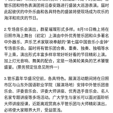
管乐团和特色表演团将沿泰安路进行盛装大巡游表演。届时
此起彼伏的中外乐曲和各具特色的盛装将使现场成为欢乐的
海洋和欢庆的节日。
2.专场音乐会演出，群星璀璨形式多样。8月10日晚上将在
日照市海上舞台（初定）上演由中外优秀管乐团和众多著名
中外器乐、声乐艺术家联袂奉献的“第七届中国音乐小金钟”
专场音乐会。届时将有管乐团合奏、重奏、独奏、独唱等水
平上乘，演出形式丰富多样非常好听好看的节目精彩上演。
加上灯光音响、舞美的配合，定是一场美轮美奂的艺术饕餮
盛宴。(票务预定信息见附件一)
3.管乐嘉年华盛况空前，各具特色。展演活动期间将在日照
市区与山东外国语职业学院（展演场地）安排中外管乐团音
乐会、评委音乐会、评委大师讲座、优秀选手音乐会、名人
名家专题讲座等多场活动。广大学生与家长可以面对面聆听
大师讲座授课，近距离观赏高水平管乐团与大师精彩演出，
必将使大家眼界大开，受益匪浅。