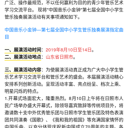
广泛、操作最规范，不以任何赢利为目的的青少年管乐艺术
学习交流平台。 现将"中国音乐小金钟"第七届全国中小学生
管乐独奏展演活动有关事项通知如下。
中国音乐小金钟—第七届全国中小学生管乐独奏展演指定曲
目
一、展演活动时间
：
2019年8月10日至14日
。
二、展演活动地点
：
山东省日照市
。
三、展演活动内容
：为使展演活动真正成为广大中小学生管
乐艺术学习交流平台和管乐艺术的盛会。本届展演活动精心
安排系列创新活动。呈现活动丰富、亮点纷呈、档次上乘、
明星闪烁的特点。
1.开幕式场面宏大，隆重热烈。8月10日上午将在日照市人
民广场举办盛大开幕式，除领导嘉宾致辞等传统项目外，将
邀请数十支中外优秀管乐团与日照市学生管乐团及特色表演
团共同演奏《国歌》、《我和我的祖国》等充满国家情怀的
中国乐曲，以充分体现庆祝新中国成立70周年的主题。各