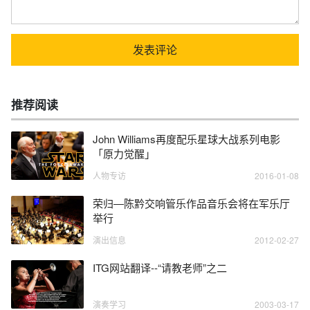
推荐阅读
John Williams再度配乐星球大战系列电影
「原力觉醒」
人物专访
2016-01-08
荣归―陈黔交响管乐作品音乐会将在军乐厅
举行
演出信息
2012-02-27
ITG网站翻译--“请教老师”之二
演奏学习
2003-03-17